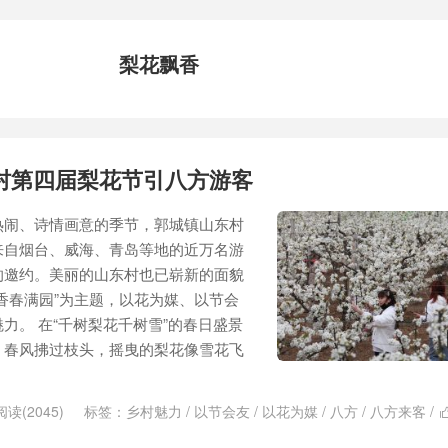
梨花飘香
村第四届梨花节引八方游客
热闹、诗情画意的季节，郭城镇山东村
来自烟台、威海、青岛等地的近万名游
的邀约。美丽的山东村也已崭新的面貌
香春满园”为主题，以花为媒、以节会
力。 在“千树梨花千树雪”的春日盛景
，春风拂过枝头，摇曳的梨花像雪花飞
阅读(2045)
标签：
乡村魅力
/
以节会友
/
以花为媒
/
八方
/
八方来客
/
春满园
/
最美人间
/
梨花
/
梨花节
/
梨花飘香
/
海阳
/
海阳山
/
游客
/
花枝