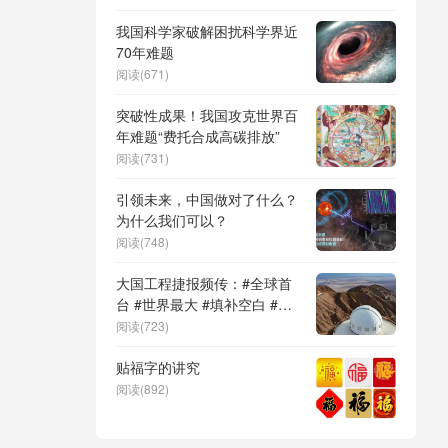
DeepSeek（深度求索）、人
形机器人、苏超、票根经济、
我国科学家破解困扰科学界近
育儿补贴、科学素养、网络生
70年难题
态治理
阅读(671)
突破性成果！我国攻克世界百
年难题“费托合成高碳排放”
阅读(731)
引领未来，中国做对了什么？
为什么我们可以？
阅读(748)
大国工程捷报频传：#全球首
台 #世界最大 #填补空白 #突
破关键节点
阅读(723)
贴福字的讲究
阅读(892)