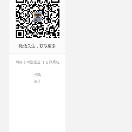
画意
/
踏春
微信关注，获取更多
网络
|
时空隧道
|
台风系统
登陆
注册