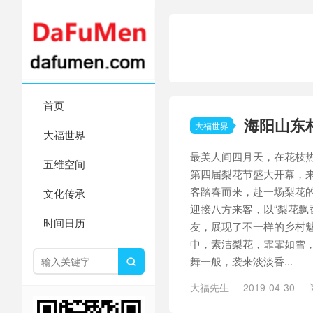
首页
海阳山东
大福世界
大福世界
最美人间四月天，在花枝
五维空间
第四届梨花节盛大开幕，
客踏春而来，赴一场梨花
文化传承
迎接八方来客，以“梨花飘
时间日历
友，展现了不一样的乡村魅
中，素洁梨花，霏霏如雪
舞一般，袭来淡淡香...

大福先生
2019-04-30
八方游客
/
四月天
/
山东村
/