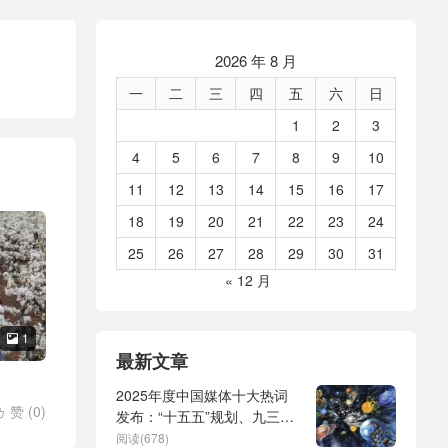
2026 年 8 月
一
二
三
四
五
六
日
1
2
3
4
5
6
7
8
9
10
11
12
13
14
15
16
17
18
19
20
21
22
23
24
25
26
27
28
29
30
31
« 12 月
1

最新文章
2025年度中国媒体十大热词
赞 (
0
)

发布：“十五五”规划、九三阅
/
诗情
兵、全球治理倡议、
阅读(678)