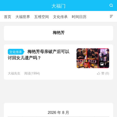
大福门

首页
大福世界
五维空间
文化传承
时间日历

梅艳芳
梅艳芳母亲破产后可以
文化传承
讨回女儿遗产吗？
1

大福先生
阅读(1994)
赞 (
0
)

2026 年 8 月