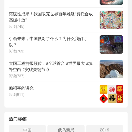
突破性成果！我国攻克世界百年难题“费托合成
高碳排放”
阅读(745)
引领未来，中国做对了什么？为什么我们可
以？
阅读(763)
大国工程捷报频传：#全球首台 #世界最大 #填
补空白 #突破关键节点
阅读(737)
贴福字的讲究
阅读(911)
热门标签
中国
俄乌新局
2019