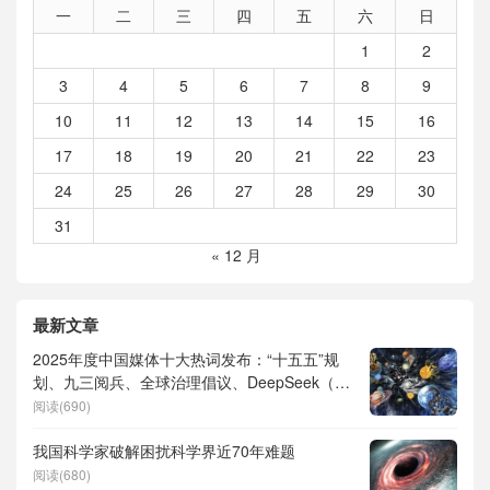
一
二
三
四
五
六
日
1
2
3
4
5
6
7
8
9
10
11
12
13
14
15
16
17
18
19
20
21
22
23
24
25
26
27
28
29
30
31
« 12 月
最新文章
2025年度中国媒体十大热词发布：“十五五”规
划、九三阅兵、全球治理倡议、DeepSeek（深
度求索）、人形机器人、苏超、票根经济、育
阅读(690)
儿补贴、科学素养、网络生态治理
我国科学家破解困扰科学界近70年难题
阅读(680)