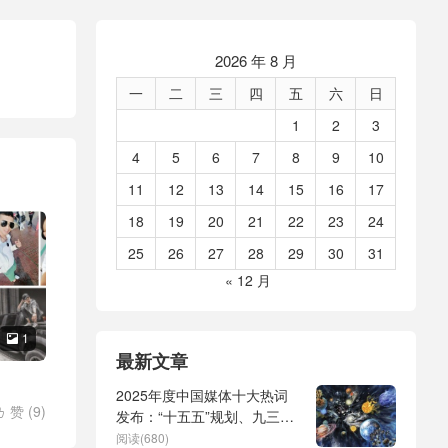
2026 年 8 月
一
二
三
四
五
六
日
1
2
3
4
5
6
7
8
9
10
11
12
13
14
15
16
17
18
19
20
21
22
23
24
25
26
27
28
29
30
31
« 12 月
1

最新文章
2025年度中国媒体十大热词
赞 (
9
)

发布：“十五五”规划、九三阅
兵、全球治理倡议、
阅读(680)