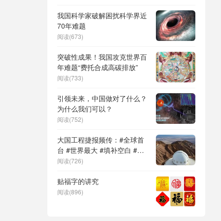
DeepSeek（深度求索）、人
形机器人、苏超、票根经济、
我国科学家破解困扰科学界近
育儿补贴、科学素养、网络生
70年难题
态治理
阅读(673)
突破性成果！我国攻克世界百
年难题“费托合成高碳排放”
阅读(733)
引领未来，中国做对了什么？
为什么我们可以？
阅读(752)
大国工程捷报频传：#全球首
台 #世界最大 #填补空白 #突
破关键节点
阅读(726)
贴福字的讲究
阅读(896)