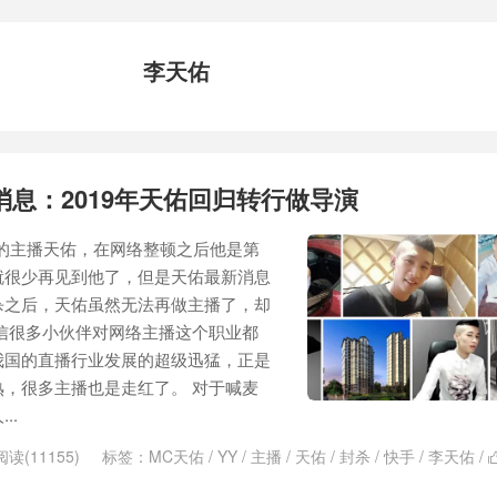
李天佑
消息：2019年天佑回归转行做导演
的主播天佑，在网络整顿之后他是第
就很少再见到他了，但是天佑最新消息
杀之后，天佑虽然无法再做主播了，却
信很多小伙伴对网络主播这个职业都
我国的直播行业发展的超级迅猛，正是
，很多主播也是走红了。 对于喊麦
..
阅读(11155)
标签：
MC天佑
/
YY
/
主播
/
天佑
/
封杀
/
快手
/
李天佑
/