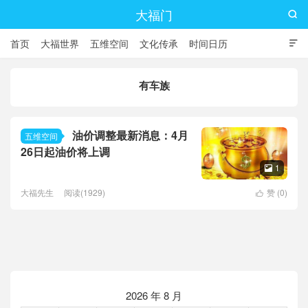
大福门

首页
大福世界
五维空间
文化传承
时间日历

有车族
油价调整最新消息：4月
五维空间
26日起油价将上调
1

大福先生
阅读(1929)
赞 (
0
)

2026 年 8 月