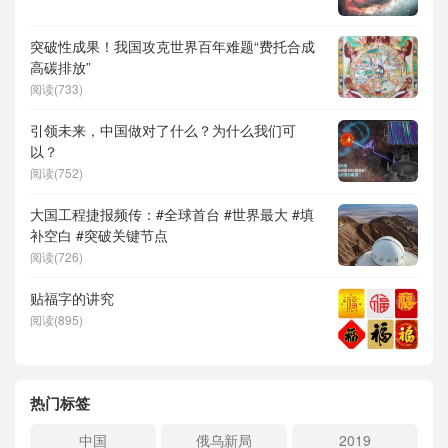
突破性成果！我国攻克世界百年难题“费托合成
高碳排放”
阅读(733)
引领未来，中国做对了什么？为什么我们可
以？
阅读(752)
大国工程捷报频传：#全球首台 #世界最大 #填
补空白 #突破关键节点
阅读(726)
贴福字的讲究
阅读(895)
热门标签
中国
俄乌新局
2019