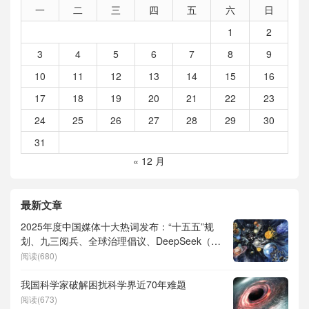
一
二
三
四
五
六
日
1
2
3
4
5
6
7
8
9
10
11
12
13
14
15
16
17
18
19
20
21
22
23
24
25
26
27
28
29
30
31
« 12 月
最新文章
2025年度中国媒体十大热词发布：“十五五”规
划、九三阅兵、全球治理倡议、DeepSeek（深
度求索）、人形机器人、苏超、票根经济、育
阅读(680)
儿补贴、科学素养、网络生态治理
我国科学家破解困扰科学界近70年难题
阅读(673)