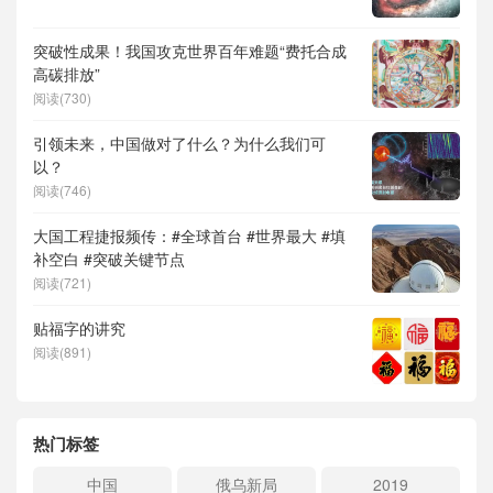
突破性成果！我国攻克世界百年难题“费托合成
高碳排放”
阅读(730)
引领未来，中国做对了什么？为什么我们可
以？
阅读(746)
大国工程捷报频传：#全球首台 #世界最大 #填
补空白 #突破关键节点
阅读(721)
贴福字的讲究
阅读(891)
热门标签
中国
俄乌新局
2019