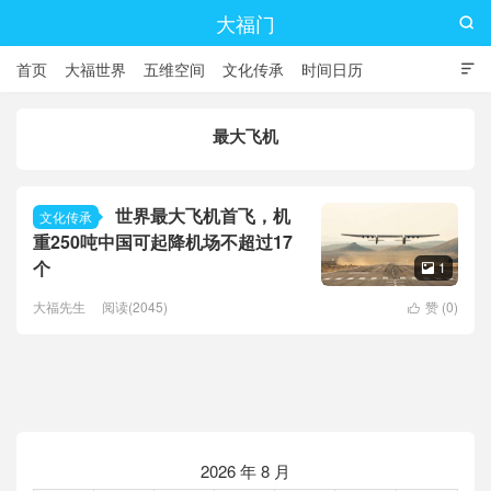
大福门

首页
大福世界
五维空间
文化传承
时间日历

最大飞机
世界最大飞机首飞，机
文化传承
重250吨中国可起降机场不超过17
个
1

大福先生
阅读(2045)
赞 (
0
)

2026 年 8 月