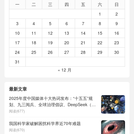
一
二
三
四
五
六
日
1
2
3
4
5
6
7
8
9
10
11
12
13
14
15
16
17
18
19
20
21
22
23
24
25
26
27
28
29
30
31
« 12 月
最新文章
2025年度中国媒体十大热词发布：“十五五”规
划、九三阅兵、全球治理倡议、DeepSeek（深
度求索）、人形机器人、苏超、票根经济、育
阅读(677)
儿补贴、科学素养、网络生态治理
我国科学家破解困扰科学界近70年难题
阅读(670)