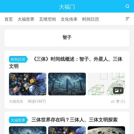
大福门

首页
大福世界
五维空间
文化传承
时间日历

智子
《三体》时间线概述：智子、外星人、三体
时间日历
文明
4

大福先生
阅读(1927)
赞 (
1
)

三体世界存在吗？三体人、三体文明探索
大福世界