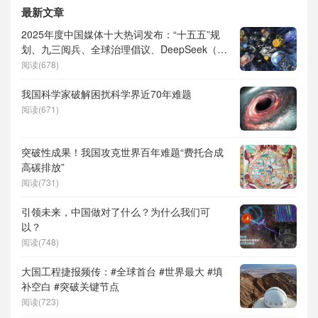
最新文章
2025年度中国媒体十大热词发布：“十五五”规
划、九三阅兵、全球治理倡议、DeepSeek（深
度求索）、人形机器人、苏超、票根经济、育
阅读(678)
儿补贴、科学素养、网络生态治理
我国科学家破解困扰科学界近70年难题
阅读(671)
突破性成果！我国攻克世界百年难题“费托合成
高碳排放”
阅读(731)
引领未来，中国做对了什么？为什么我们可
以？
阅读(748)
大国工程捷报频传：#全球首台 #世界最大 #填
补空白 #突破关键节点
阅读(723)