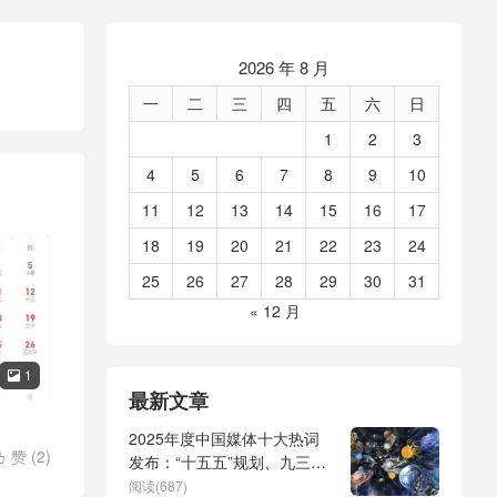
2026 年 8 月
一
二
三
四
五
六
日
1
2
3
4
5
6
7
8
9
10
11
12
13
14
15
16
17
18
19
20
21
22
23
24
25
26
27
28
29
30
31
« 12 月
1

最新文章
2025年度中国媒体十大热词
赞 (
2
)

发布：“十五五”规划、九三阅
兵、全球治理倡议、
阅读(687)