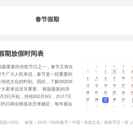
春节假期
节假期放假时间表
中国最重要的传统节日之一，春节又将在
对于广大人民来说，春节是一段重要的
传统文化的时刻。因此，了解2025年
大家来说至关重要。 根据最新的消
2月3日开始，持续到2月9日，共计7天
节的日期会根据农历来确定，每年都会
阅读(1435)
标签：
2025
/
2025春节
/
中国
/
传统文化
/
传统节日
/
假
假
/
放假时间
/
放假时间表
/
时间
/
时间表
/
春节
/
春节假期
/
春节放假