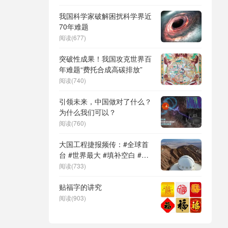
DeepSeek（深度求索）、人
形机器人、苏超、票根经济、
我国科学家破解困扰科学界近
育儿补贴、科学素养、网络生
70年难题
态治理
阅读(677)
突破性成果！我国攻克世界百
年难题“费托合成高碳排放”
阅读(740)
引领未来，中国做对了什么？
为什么我们可以？
阅读(760)
大国工程捷报频传：#全球首
台 #世界最大 #填补空白 #突
破关键节点
阅读(733)
贴福字的讲究
阅读(903)