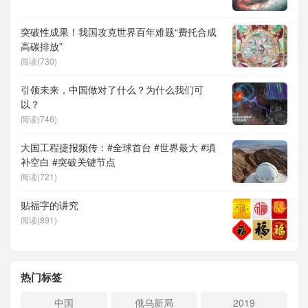
突破性成果！我国攻克世界百年难题“费托合成
高碳排放”
阅读(730)
引领未来，中国做对了什么？为什么我们可
以？
阅读(746)
大国工程捷报频传：#全球首台 #世界最大 #填
补空白 #突破关键节点
阅读(721)
贴福字的讲究
阅读(891)
热门标签
中国
俄乌新局
2019