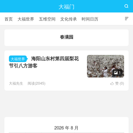
大福门

首页
大福世界
五维空间
文化传承
时间日历

春满园
海阳山东村第四届梨花
大福世界
节引八方游客
1

大福先生
阅读(2045)
赞 (
0
)

2026 年 8 月