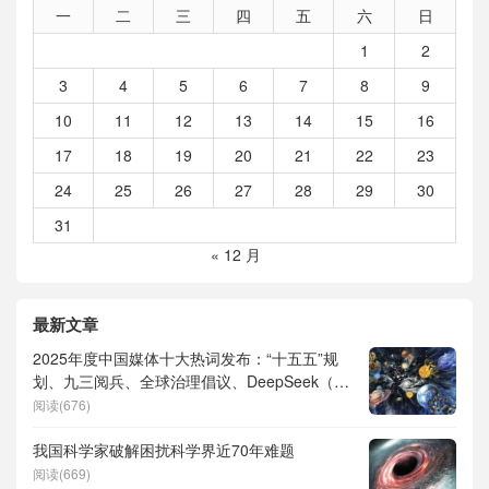
一
二
三
四
五
六
日
1
2
3
4
5
6
7
8
9
10
11
12
13
14
15
16
17
18
19
20
21
22
23
24
25
26
27
28
29
30
31
« 12 月
最新文章
2025年度中国媒体十大热词发布：“十五五”规
划、九三阅兵、全球治理倡议、DeepSeek（深
度求索）、人形机器人、苏超、票根经济、育
阅读(676)
儿补贴、科学素养、网络生态治理
我国科学家破解困扰科学界近70年难题
阅读(669)