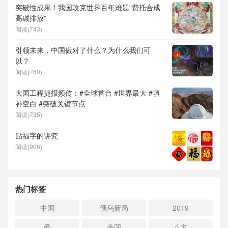
突破性成果！我国攻克世界百年难题“费托合成
高碳排放”
阅读(743)
引领未来，中国做对了什么？为什么我们可
以？
阅读(760)
大国工程捷报频传：#全球首台 #世界最大 #填
补空白 #突破关键节点
阅读(735)
贴福字的讲究
阅读(906)
热门标签
中国
俄乌新局
2019
爱
美国
八方