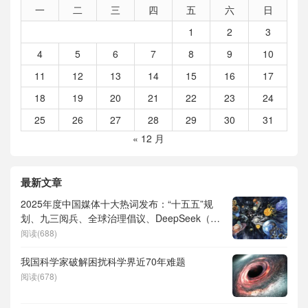
一
二
三
四
五
六
日
1
2
3
4
5
6
7
8
9
10
11
12
13
14
15
16
17
18
19
20
21
22
23
24
25
26
27
28
29
30
31
« 12 月
最新文章
2025年度中国媒体十大热词发布：“十五五”规
划、九三阅兵、全球治理倡议、DeepSeek（深
度求索）、人形机器人、苏超、票根经济、育
阅读(688)
儿补贴、科学素养、网络生态治理
我国科学家破解困扰科学界近70年难题
阅读(678)