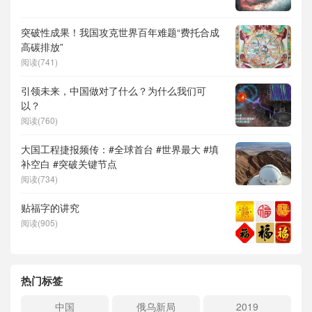
突破性成果！我国攻克世界百年难题“费托合成
高碳排放”
阅读(741)
引领未来，中国做对了什么？为什么我们可
以？
阅读(760)
大国工程捷报频传：#全球首台 #世界最大 #填
补空白 #突破关键节点
阅读(734)
贴福字的讲究
阅读(905)
热门标签
中国
俄乌新局
2019