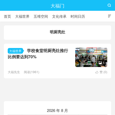
大福门

首页
大福世界
五维空间
文化传承
时间日历

明厨亮灶
学校食堂明厨亮灶推行
大福世界
比例要达到70%
1

大福先生
阅读(1961)
赞 (
0
)

2026 年 8 月