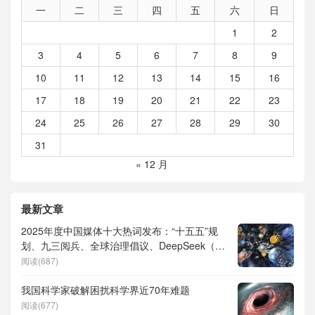
一
二
三
四
五
六
日
1
2
3
4
5
6
7
8
9
10
11
12
13
14
15
16
17
18
19
20
21
22
23
24
25
26
27
28
29
30
31
« 12 月
最新文章
2025年度中国媒体十大热词发布：“十五五”规
划、九三阅兵、全球治理倡议、DeepSeek（深
度求索）、人形机器人、苏超、票根经济、育
阅读(687)
儿补贴、科学素养、网络生态治理
我国科学家破解困扰科学界近70年难题
阅读(677)