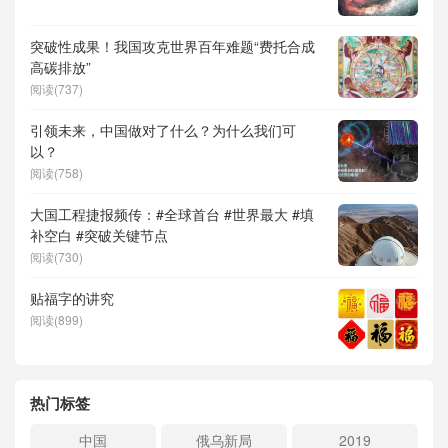
突破性成果！我国攻克世界百年难题“费托合成
高碳排放”
阅读(737)
引领未来，中国做对了什么？为什么我们可
以？
阅读(758)
大国工程捷报频传：#全球首台 #世界最大 #填
补空白 #突破关键节点
阅读(730)
贴福字的讲究
阅读(899)
热门标签
中国
俄乌新局
2019