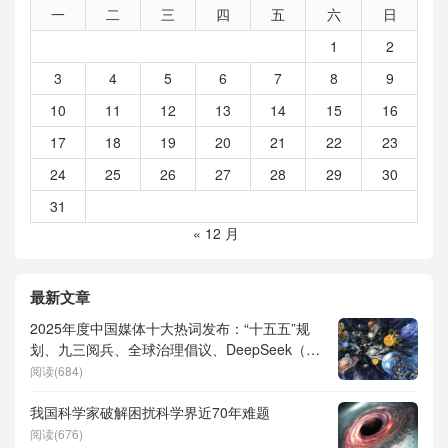
一
二
三
四
五
六
日
1
2
3
4
5
6
7
8
9
10
11
12
13
14
15
16
17
18
19
20
21
22
23
24
25
26
27
28
29
30
31
« 12 月
最新文章
2025年度中国媒体十大热词发布：“十五五”规
划、九三阅兵、全球治理倡议、DeepSeek（深
度求索）、人形机器人、苏超、票根经济、育
阅读(684)
儿补贴、科学素养、网络生态治理
我国科学家破解困扰科学界近70年难题
阅读(676)