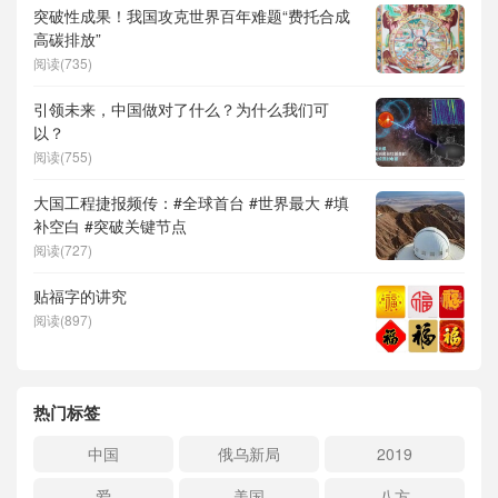
突破性成果！我国攻克世界百年难题“费托合成
高碳排放”
阅读(735)
引领未来，中国做对了什么？为什么我们可
以？
阅读(755)
大国工程捷报频传：#全球首台 #世界最大 #填
补空白 #突破关键节点
阅读(727)
贴福字的讲究
阅读(897)
热门标签
中国
俄乌新局
2019
爱
美国
八方