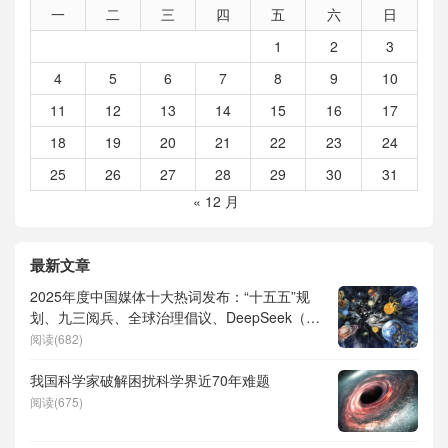
一
二
三
四
五
六
日
1
2
3
4
5
6
7
8
9
10
11
12
13
14
15
16
17
18
19
20
21
22
23
24
25
26
27
28
29
30
31
« 12 月
最新文章
2025年度中国媒体十大热词发布：“十五五”规
划、九三阅兵、全球治理倡议、DeepSeek（深
度求索）、人形机器人、苏超、票根经济、育
阅读(682)
儿补贴、科学素养、网络生态治理
我国科学家破解困扰科学界近70年难题
阅读(675)