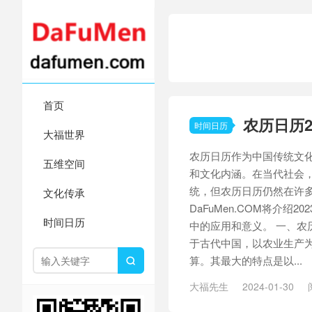
首页
农历日历
时间日历
大福世界
农历日历作为中国传统文
五维空间
和文化内涵。在当代社会
统，但农历日历仍然在许
文化传承
DaFuMen.COM将介绍
时间日历
中的应用和意义。 一、农
于古代中国，以农业生产
算。其最大的特点是以...

大福先生
2024-01-30
历
/
农历日历表
/
完美结合
/