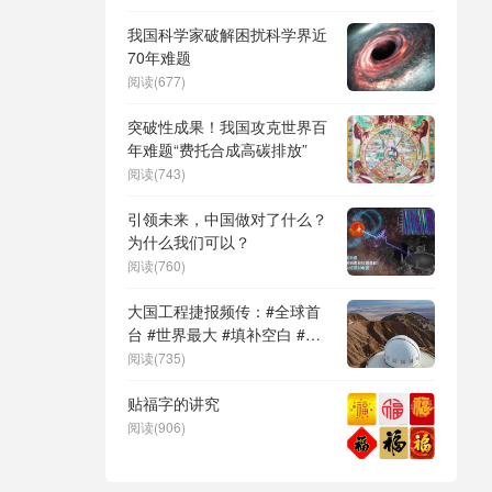
DeepSeek（深度求索）、人
形机器人、苏超、票根经济、
我国科学家破解困扰科学界近
育儿补贴、科学素养、网络生
70年难题
态治理
阅读(677)
突破性成果！我国攻克世界百
年难题“费托合成高碳排放”
阅读(743)
引领未来，中国做对了什么？
为什么我们可以？
阅读(760)
大国工程捷报频传：#全球首
台 #世界最大 #填补空白 #突
破关键节点
阅读(735)
贴福字的讲究
阅读(906)