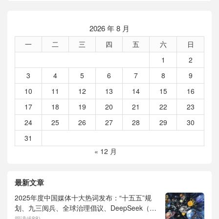
2026 年 8 月
一
二
三
四
五
六
日
1
2
3
4
5
6
7
8
9
10
11
12
13
14
15
16
17
18
19
20
21
22
23
24
25
26
27
28
29
30
31
« 12 月
最新文章
2025年度中国媒体十大热词发布：“十五五”规
划、九三阅兵、全球治理倡议、DeepSeek（深
度求索）、人形机器人、苏超、票根经济、育
阅读(688)