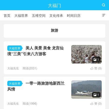
大福门

首页
大福世界
五维空间
文化传承
时间日历

旅游
美人 美景 美食 龙宫仙
大福世界
境“三美”引来八方游客
1

大福先生
阅读(2031)
赞 (
0
)

一带一路旅游地新西兰
大福世界
风情
1

大福先生
阅读(1996)
赞 (
0
)
