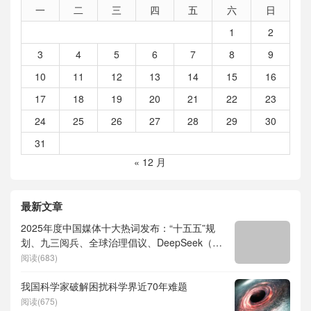
一
二
三
四
五
六
日
1
2
3
4
5
6
7
8
9
10
11
12
13
14
15
16
17
18
19
20
21
22
23
24
25
26
27
28
29
30
31
« 12 月
最新文章
2025年度中国媒体十大热词发布：“十五五”规
划、九三阅兵、全球治理倡议、DeepSeek（深
度求索）、人形机器人、苏超、票根经济、育
阅读(683)
儿补贴、科学素养、网络生态治理
我国科学家破解困扰科学界近70年难题
阅读(675)