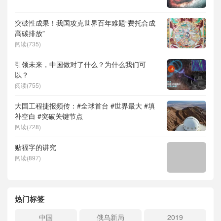
突破性成果！我国攻克世界百年难题“费托合成
高碳排放”
阅读(735)
引领未来，中国做对了什么？为什么我们可
以？
阅读(755)
大国工程捷报频传：#全球首台 #世界最大 #填
补空白 #突破关键节点
阅读(728)
贴福字的讲究
阅读(897)
热门标签
中国
俄乌新局
2019