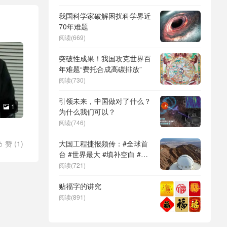
DeepSeek（深度求索）、人
形机器人、苏超、票根经济、
我国科学家破解困扰科学界近
育儿补贴、科学素养、网络生
70年难题
态治理
阅读(669)
突破性成果！我国攻克世界百
年难题“费托合成高碳排放”
阅读(730)
引领未来，中国做对了什么？
1

为什么我们可以？
阅读(746)
赞 (
1
)
大国工程捷报频传：#全球首

人飞艇
/
台 #世界最大 #填补空白 #突
破关键节点
阅读(721)
贴福字的讲究
阅读(891)