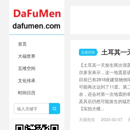
首页
土耳其一
五维空间
大福世界
【土耳其一天发生两次强震
五维空间
尔多安表示，这一地震是该
目前已有2818座建筑物倒
文化传承
可能再次达到了11度。第
时间日历
余，还会对第一次地震的
及其后仍然可能发生的猛
【实拍大楼...

大福先生
2023-02-07
中国气球
/
人生的意义
/
余