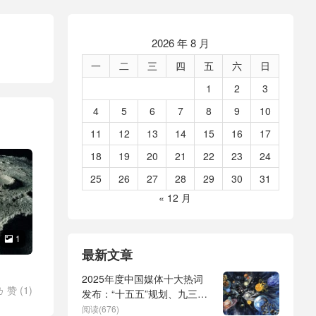
2026 年 8 月
一
二
三
四
五
六
日
1
2
3
4
5
6
7
8
9
10
11
12
13
14
15
16
17
18
19
20
21
22
23
24
25
26
27
28
29
30
31
« 12 月
1

最新文章
2025年度中国媒体十大热词
赞 (
1
)

发布：“十五五”规划、九三阅
DP十强
/
兵、全球治理倡议、
阅读(676)