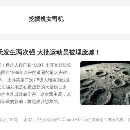
挖掘机女司机
天发生两次强 大批运动员被埋废墟！
！遇难人数已超1500】土耳其总统埃
国自1939年以来的遭遇的最大灾难，
塌。 土耳其第二次7.8级大地震的烈度
二次猛烈地震在造成新的大量伤亡之
幸存者造成致命伤害，这次双主震，以
烈余震的影响，将是难以想象的。
阅读(1820)
标签：
2万亿俱乐部
/
ChatGPT
/
万亿俱乐部
/
与病为友
/
震
/
克里米亚大桥袭击事件
/
哈里王子的童贞
/
土耳其
/
城市GDP
/
城市G