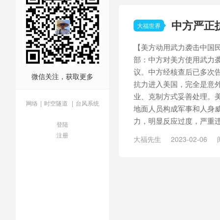
城市GDP数值
/
大地震
/
挖
中方严正
大福世界
【美方动用武力袭击中国民
部：中方对美方使用武力
议。中方经核查后已多次
微信关注，获取更多
抗力进入美国，完全是意
业、克制方式妥善处理。
网络
|
时空隧道
|
台风系统
地面人员构成军事和人身
力，明显反应过度，严重违反
登陆
注册
大福先生
2023-02-06
地检
/
抗议美国
/
挖掘机女
湖南高速多车相撞
/
穆沙拉