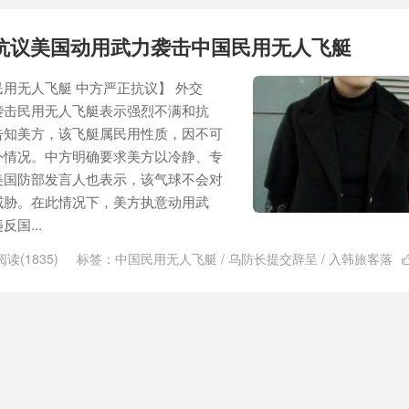
掘机女司机
/
省会城市GDP
/
第一天相亲第三天出嫁
/
美国空域
/
遇难人数
抗议美国动用武力袭击中国民用无人飞艇
用无人飞艇 中方严正抗议】 外交
袭击民用无人飞艇表示强烈不满和抗
告知美方，该飞艇属民用性质，因不可
外情况。中方明确要求美方以冷静、专
美国防部发言人也表示，该气球不会对
威胁。在此情况下，美方执意动用武
国...
阅读(1835)
标签：
中国民用无人飞艇
/
乌防长提交辞呈
/
入韩旅客落
司机
/
摩托车发动机放白糖
/
新冠病毒去哪儿了
/
正月十五元宵节
/
民用无
夫去世
/
骗吃骗喝