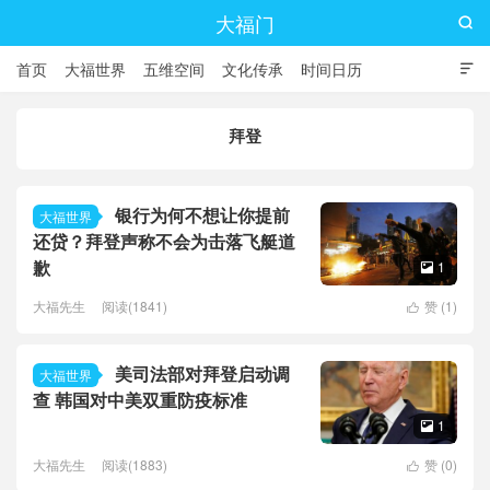
大福门

首页
大福世界
五维空间
文化传承
时间日历

拜登
银行为何不想让你提前
大福世界
还贷？拜登声称不会为击落飞艇道
歉
1

大福先生
阅读(1841)
赞 (
1
)

美司法部对拜登启动调
大福世界
查 韩国对中美双重防疫标准
1

大福先生
阅读(1883)
赞 (
0
)
