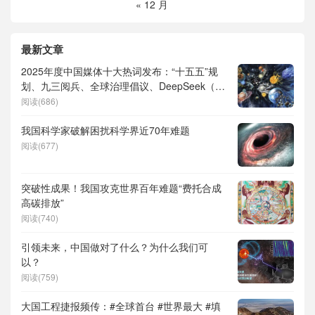
« 12 月
最新文章
2025年度中国媒体十大热词发布：“十五五”规
划、九三阅兵、全球治理倡议、DeepSeek（深
度求索）、人形机器人、苏超、票根经济、育
阅读(686)
儿补贴、科学素养、网络生态治理
我国科学家破解困扰科学界近70年难题
阅读(677)
突破性成果！我国攻克世界百年难题“费托合成
高碳排放”
阅读(740)
引领未来，中国做对了什么？为什么我们可
以？
阅读(759)
大国工程捷报频传：#全球首台 #世界最大 #填