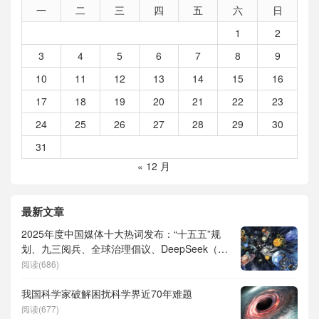
一
二
三
四
五
六
日
1
2
3
4
5
6
7
8
9
10
11
12
13
14
15
16
17
18
19
20
21
22
23
24
25
26
27
28
29
30
31
« 12 月
最新文章
2025年度中国媒体十大热词发布：“十五五”规
划、九三阅兵、全球治理倡议、DeepSeek（深
度求索）、人形机器人、苏超、票根经济、育
阅读(686)
儿补贴、科学素养、网络生态治理
我国科学家破解困扰科学界近70年难题
阅读(677)