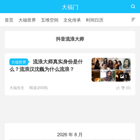
大福门

首页
大福世界
五维空间
文化传承
时间日历

抖音流浪大师
流浪大师真实身份是什
大福世界
么？流浪汉沈巍为什么流浪？
1

大福先生
阅读(2008)
赞 (
0
)

2026 年 8 月