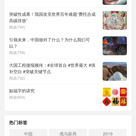
突破性成果！我国攻克世界百年难题“费托合成
高碳排放”
阅读(740)
引领未来，中国做对了什么？为什么我们可
以？
阅读(759)
大国工程捷报频传：#全球首台 #世界最大 #填
补空白 #突破关键节点
阅读(732)
贴福字的讲究
阅读(903)
热门标签
中国
俄乌新局
2019