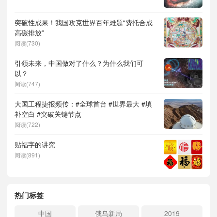
突破性成果！我国攻克世界百年难题“费托合成
高碳排放”
阅读(730)
引领未来，中国做对了什么？为什么我们可
以？
阅读(747)
大国工程捷报频传：#全球首台 #世界最大 #填
补空白 #突破关键节点
阅读(722)
贴福字的讲究
阅读(891)
热门标签
中国
俄乌新局
2019