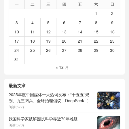
一
二
三
四
五
六
日
1
2
3
4
5
6
7
8
9
10
11
12
13
14
15
16
17
18
19
20
21
22
23
24
25
26
27
28
29
30
31
« 12 月
最新文章
2025年度中国媒体十大热词发布：“十五五”规
划、九三阅兵、全球治理倡议、DeepSeek（深
度求索）、人形机器人、苏超、票根经济、育
阅读(677)
儿补贴、科学素养、网络生态治理
我国科学家破解困扰科学界近70年难题
阅读(670)