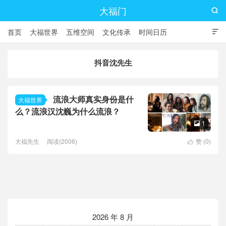
大福门

首页
大福世界
五维空间
文化传承
时间日历

抖音沈先生
流浪大师真实身份是什
大福世界
么？流浪汉沈巍为什么流浪？
1

大福先生
阅读(2006)
赞 (
0
)

2026 年 8 月