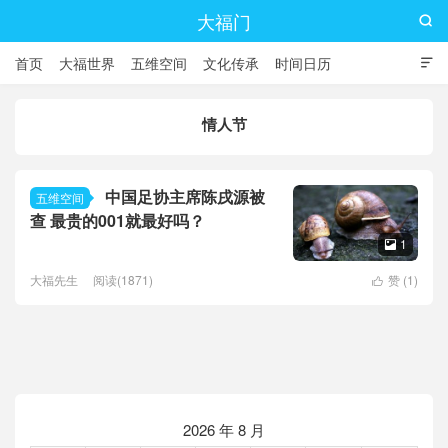
大福门

首页
大福世界
五维空间
文化传承
时间日历

情人节
中国足协主席陈戌源被
五维空间
查 最贵的001就最好吗？
1

大福先生
阅读(1871)
赞 (
1
)

2026 年 8 月