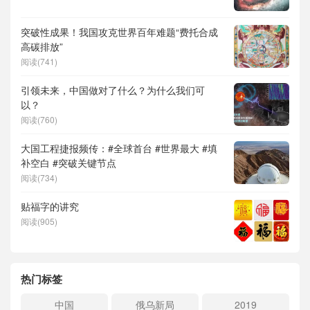
突破性成果！我国攻克世界百年难题“费托合成
高碳排放”
阅读(741)
引领未来，中国做对了什么？为什么我们可
以？
阅读(760)
大国工程捷报频传：#全球首台 #世界最大 #填
补空白 #突破关键节点
阅读(734)
贴福字的讲究
阅读(905)
热门标签
中国
俄乌新局
2019