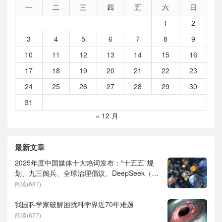
一
二
三
四
五
六
日
1
2
3
4
5
6
7
8
9
10
11
12
13
14
15
16
17
18
19
20
21
22
23
24
25
26
27
28
29
30
31
« 12 月
最新文章
2025年度中国媒体十大热词发布：“十五五”规
划、九三阅兵、全球治理倡议、DeepSeek（深
度求索）、人形机器人、苏超、票根经济、育
阅读(687)
儿补贴、科学素养、网络生态治理
我国科学家破解困扰科学界近70年难题
阅读(677)