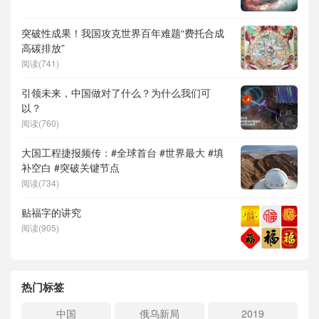
突破性成果！我国攻克世界百年难题“费托合成
高碳排放”
阅读(741)
引领未来，中国做对了什么？为什么我们可
以？
阅读(760)
大国工程捷报频传：#全球首台 #世界最大 #填
补空白 #突破关键节点
阅读(734)
贴福字的讲究
阅读(905)
热门标签
中国
俄乌新局
2019