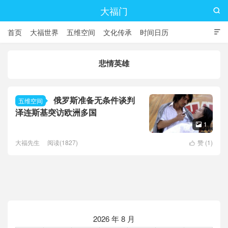
大福门

首页
大福世界
五维空间
文化传承
时间日历

悲情英雄
俄罗斯准备无条件谈判
五维空间
泽连斯基突访欧洲多国
1

大福先生
阅读(1827)
赞 (
1
)

2026 年 8 月