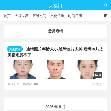
大福门

首页
大福世界
五维空间
文化传承
时间日历

悬赏通缉
通缉照片年龄太小,通缉照片太帅,通缉照片太
文化传承
美都逃脱不了
3

大福先生
阅读(2040)
赞 (
0
)

2026 年 8 月