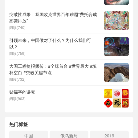
突破性成果！我国攻克世界百年难题“费托合成
高碳排放”
阅读(740)
引领未来，中国做对了什么？为什么我们可
以？
阅读(759)
大国工程捷报频传：#全球首台 #世界最大 #填
补空白 #突破关键节点
阅读(732)
贴福字的讲究
阅读(903)
热门标签
中国
俄乌新局
2019