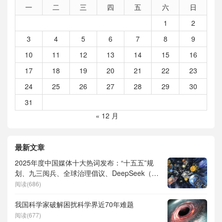
一
二
三
四
五
六
日
1
2
3
4
5
6
7
8
9
10
11
12
13
14
15
16
17
18
19
20
21
22
23
24
25
26
27
28
29
30
31
« 12 月
最新文章
2025年度中国媒体十大热词发布：“十五五”规
划、九三阅兵、全球治理倡议、DeepSeek（深
度求索）、人形机器人、苏超、票根经济、育
阅读(686)
儿补贴、科学素养、网络生态治理
我国科学家破解困扰科学界近70年难题
阅读(677)