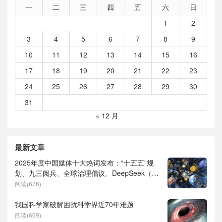
一
二
三
四
五
六
日
1
2
3
4
5
6
7
8
9
10
11
12
13
14
15
16
17
18
19
20
21
22
23
24
25
26
27
28
29
30
31
« 12 月
最新文章
2025年度中国媒体十大热词发布：“十五五”规
划、九三阅兵、全球治理倡议、DeepSeek（深
度求索）、人形机器人、苏超、票根经济、育
阅读(676)
儿补贴、科学素养、网络生态治理
我国科学家破解困扰科学界近70年难题
阅读(669)