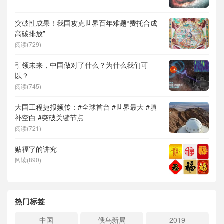
突破性成果！我国攻克世界百年难题“费托合成
高碳排放”
阅读(729)
引领未来，中国做对了什么？为什么我们可
以？
阅读(745)
大国工程捷报频传：#全球首台 #世界最大 #填
补空白 #突破关键节点
阅读(721)
贴福字的讲究
阅读(890)
热门标签
中国
俄乌新局
2019