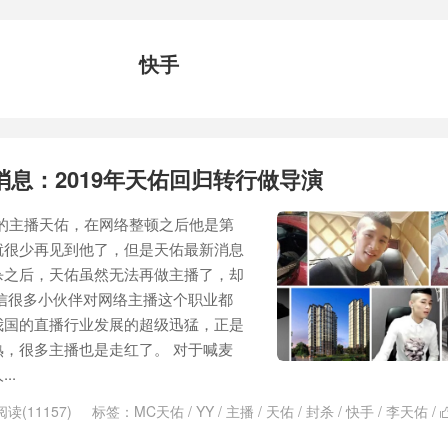
快手
消息：2019年天佑回归转行做导演
的主播天佑，在网络整顿之后他是第
就很少再见到他了，但是天佑最新消息
杀之后，天佑虽然无法再做主播了，却
信很多小伙伴对网络主播这个职业都
我国的直播行业发展的超级迅猛，正是
，很多主播也是走红了。 对于喊麦
..
阅读(11157)
标签：
MC天佑
/
YY
/
主播
/
天佑
/
封杀
/
快手
/
李天佑
/