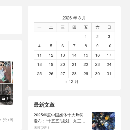
2026 年 8 月
一
二
三
四
五
六
日
1
2
3
4
5
6
7
8
9
10
11
12
13
14
15
16
17
18
19
20
21
22
23
24
25
26
27
28
29
30
31
« 12 月
1

最新文章
2025年度中国媒体十大热词
赞 (
9
)

发布：“十五五”规划、九三阅
兵、全球治理倡议、
阅读(684)