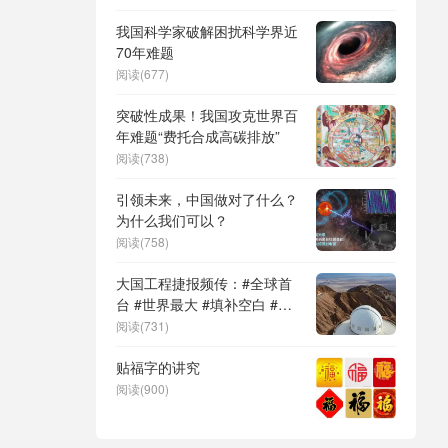
DeepSeek（深度求索）、人
形机器人、苏超、票根经济、
我国科学家破解困扰科学界近
育儿补贴、科学素养、网络生
70年难题
态治理
阅读(677)
突破性成果！我国攻克世界百
年难题“费托合成高碳排放”
阅读(738)
引领未来，中国做对了什么？
为什么我们可以？
阅读(758)
大国工程捷报频传：#全球首
台 #世界最大 #填补空白 #突
破关键节点
阅读(731)
贴福字的讲究
阅读(900)