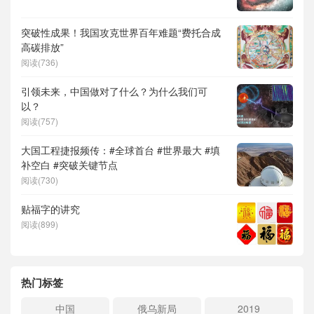
突破性成果！我国攻克世界百年难题“费托合成
高碳排放”
阅读(736)
引领未来，中国做对了什么？为什么我们可
以？
阅读(757)
大国工程捷报频传：#全球首台 #世界最大 #填
补空白 #突破关键节点
阅读(730)
贴福字的讲究
阅读(899)
热门标签
中国
俄乌新局
2019