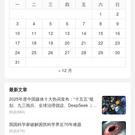
一
二
三
四
五
六
日
1
2
3
4
5
6
7
8
9
10
11
12
13
14
15
16
17
18
19
20
21
22
23
24
25
26
27
28
29
30
31
« 12 月
最新文章
2025年度中国媒体十大热词发布：“十五五”规
划、九三阅兵、全球治理倡议、DeepSeek（深
度求索）、人形机器人、苏超、票根经济、育
阅读(684)
儿补贴、科学素养、网络生态治理
我国科学家破解困扰科学界近70年难题
阅读(676)