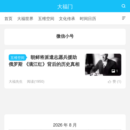
大福门

首页
大福世界
五维空间
文化传承
时间日历

微信小号
朝鲜将派遣志愿兵援助
五维空间
俄罗斯 《满江红》背后的历史真相
1

大福先生
阅读(1950)
赞 (
1
)

2026 年 8 月