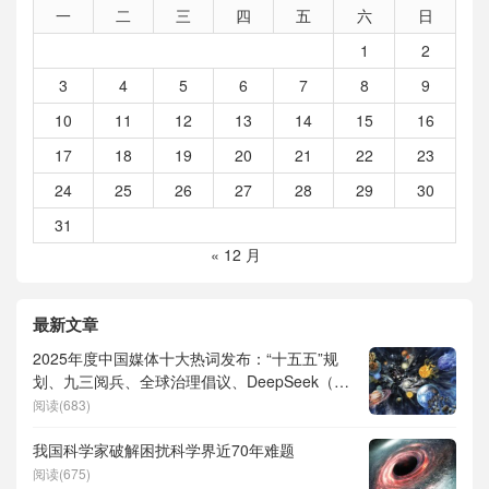
一
二
三
四
五
六
日
1
2
3
4
5
6
7
8
9
10
11
12
13
14
15
16
17
18
19
20
21
22
23
24
25
26
27
28
29
30
31
« 12 月
最新文章
2025年度中国媒体十大热词发布：“十五五”规
划、九三阅兵、全球治理倡议、DeepSeek（深
度求索）、人形机器人、苏超、票根经济、育
阅读(683)
儿补贴、科学素养、网络生态治理
我国科学家破解困扰科学界近70年难题
阅读(675)