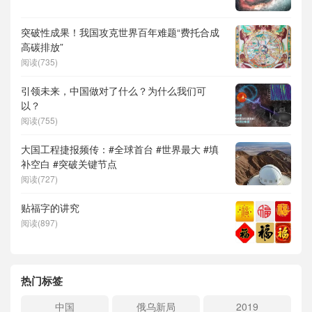
突破性成果！我国攻克世界百年难题“费托合成
高碳排放”
阅读(735)
引领未来，中国做对了什么？为什么我们可
以？
阅读(755)
大国工程捷报频传：#全球首台 #世界最大 #填
补空白 #突破关键节点
阅读(727)
贴福字的讲究
阅读(897)
热门标签
中国
俄乌新局
2019