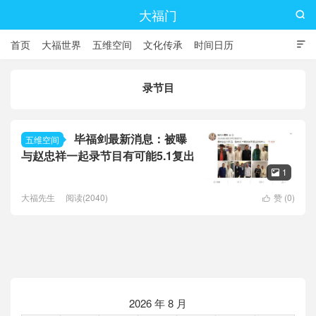
大福门

首页
大福世界
五维空间
文化传承
时间日历

录节目
毕福剑最新消息：被曝
五维空间
与赵忠祥一起录节目有可能5.1复出
1

大福先生
阅读(2040)
赞 (
0
)

2026 年 8 月