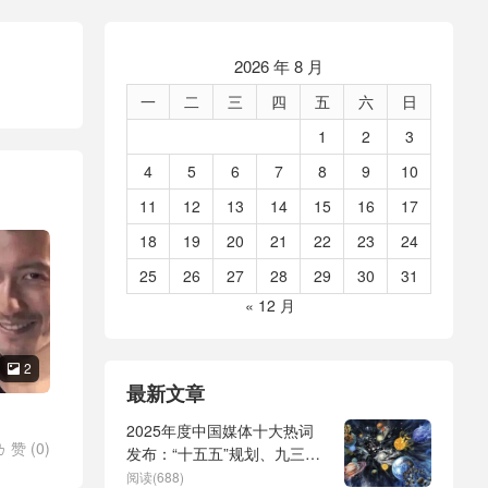
2026 年 8 月
一
二
三
四
五
六
日
1
2
3
4
5
6
7
8
9
10
11
12
13
14
15
16
17
18
19
20
21
22
23
24
25
26
27
28
29
30
31
« 12 月
2

最新文章
2025年度中国媒体十大热词
赞 (
0
)

发布：“十五五”规划、九三阅
兵、全球治理倡议、
阅读(688)