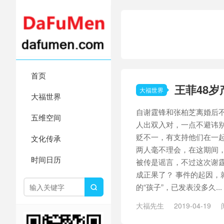
首页
王菲48
大福世界
大福世界
自谢霆锋和张柏芝离婚后
五维空间
人出双入对，一点不避讳
贬不一，有支持他们在一
文化传承
两人毫不理会，在这期间
时间日历
被传是谣言，不过这次谢
成正果了？ 事件的起因，
的“孩子”，已发表没多久...

大福先生
2019-04-19
/
王菲谢霆锋
/
谢霆锋