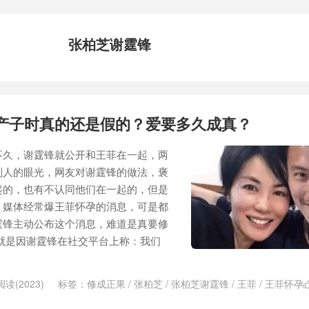
张柏芝谢霆锋
岁产子时真的还是假的？爱要多久成真？
不久，谢霆锋就公开和王菲在一起，两
别人的眼光，网友对谢霆锋的做法，褒
起的，也有不认同他们在一起的，但是
，媒体经常爆王菲怀孕的消息，可是都
霆锋主动公布这个消息，难道是真要修
就是因谢霆锋在社交平台上称：我们
阅读(2023)
标签：
修成正果
/
张柏芝
/
张柏芝谢霆锋
/
王菲
/
王菲怀孕