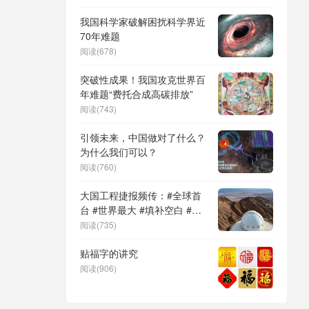
DeepSeek（深度求索）、人
形机器人、苏超、票根经济、
我国科学家破解困扰科学界近
育儿补贴、科学素养、网络生
70年难题
态治理
阅读(678)
突破性成果！我国攻克世界百
年难题“费托合成高碳排放”
阅读(743)
引领未来，中国做对了什么？
为什么我们可以？
阅读(760)
大国工程捷报频传：#全球首
台 #世界最大 #填补空白 #突
破关键节点
阅读(735)
贴福字的讲究
阅读(906)