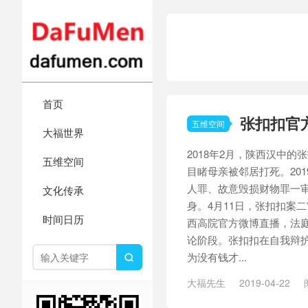
首页
张扣扣官
五维空间
大福世界
2018年2月，陕西汉中的
五维空间
目睹母亲被邻居打死。20
人罪、故意毁损财物罪一
文化传承
身。4月11日，张扣扣案
时间日历
西高院官方微博直播，法
论阶段。张扣扣在自我辩护
为没有钱才...

大福先生
2019-04-22