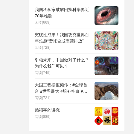
DeepSeek（深度求索）、人
形机器人、苏超、票根经济、
我国科学家破解困扰科学界近
育儿补贴、科学素养、网络生
70年难题
态治理
阅读(669)
突破性成果！我国攻克世界百
年难题“费托合成高碳排放”
阅读(728)
引领未来，中国做对了什么？
为什么我们可以？
阅读(745)
大国工程捷报频传：#全球首
台 #世界最大 #填补空白 #突
破关键节点
阅读(721)
贴福字的讲究
阅读(889)