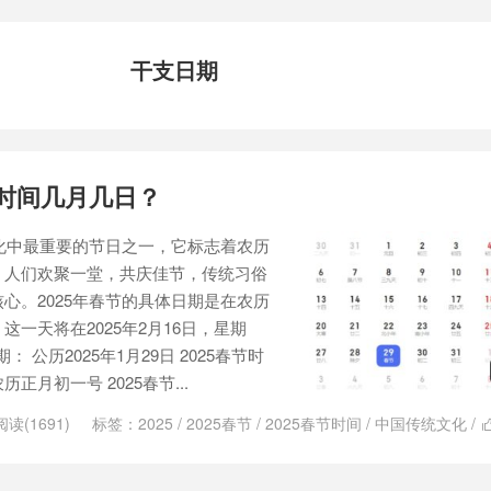
干支日期
节时间几月几日？
文化中最重要的节日之一，它标志着农历
，人们欢聚一堂，共庆佳节，传统习俗
心。2025年春节的具体日期是在农历
一天将在2025年2月16日，星期
： 公历2025年1月29日 2025春节时
月初一号 2025春节...
阅读(1691)
标签：
2025
/
2025春节
/
2025春节时间
/
中国传统文化
/
佳节
/
农历
/
农历新年
/
农历日期
/
农历正月初一
/
家庭聚会
/
干支日期
/
胜黄历