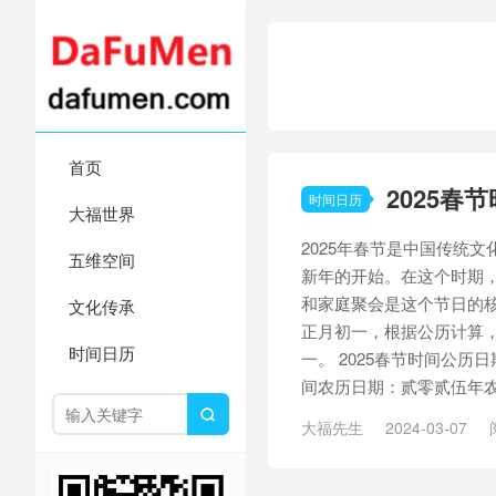
首页
2025春
时间日历
大福世界
2025年春节是中国传统
五维空间
新年的开始。在这个时期
和家庭聚会是这个节日的核
文化传承
正月初一，根据公历计算，这
时间日历
一。 2025春节时间公历日期
间农历日期：贰零贰伍年农历正

大福先生
2024-03-07
传统习俗
/
公历日期
/
共庆
节
/
春节时间
/
正月初一
/
通