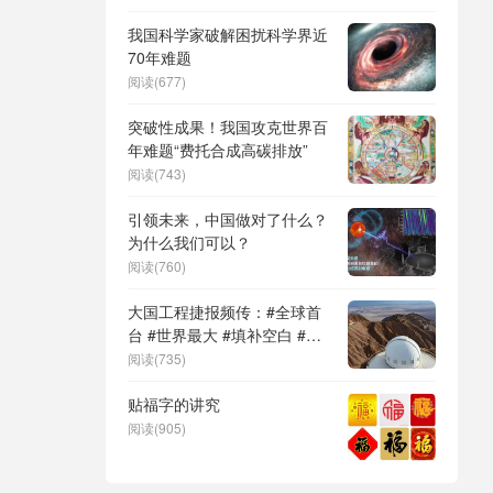
DeepSeek（深度求索）、人
形机器人、苏超、票根经济、
我国科学家破解困扰科学界近
育儿补贴、科学素养、网络生
70年难题
态治理
阅读(677)
突破性成果！我国攻克世界百
年难题“费托合成高碳排放”
阅读(743)
引领未来，中国做对了什么？
为什么我们可以？
阅读(760)
大国工程捷报频传：#全球首
台 #世界最大 #填补空白 #突
破关键节点
阅读(735)
贴福字的讲究
阅读(905)