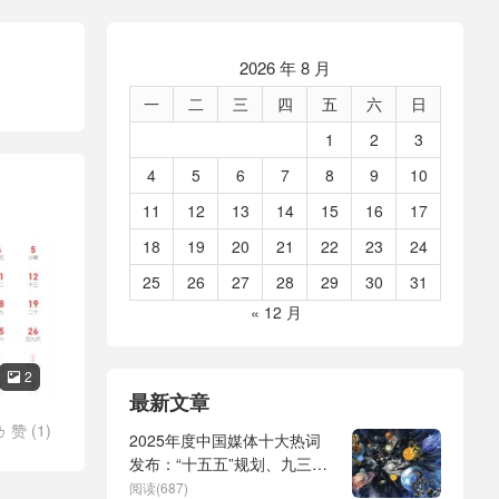
2026 年 8 月
一
二
三
四
五
六
日
1
2
3
4
5
6
7
8
9
10
11
12
13
14
15
16
17
18
19
20
21
22
23
24
25
26
27
28
29
30
31
« 12 月
2

最新文章
赞 (
1
)

2025年度中国媒体十大热词
时间
/
春
发布：“十五五”规划、九三阅
兵、全球治理倡议、
阅读(687)