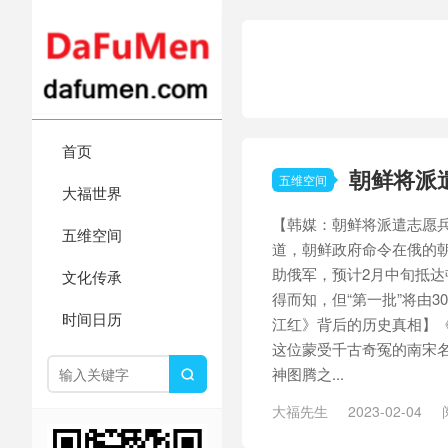
首页
朝鲜将派
五维空间
大福世界
【韩媒：朝鲜将派遣志愿
五维空间
道，朝鲜政府命令在俄的朝
助俄军，预计2月中旬抵
文化传承
得而知，但“第一批”将由3
时间日历
江红》背后的历史真相】
这位蒙受千古奇冤的南宋
神图腾之...

大福先生
2023-02-04
历史真相
/
和平协议
/
土地