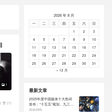
2026 年 8 月
一
二
三
四
五
六
日
1
2
3
4
5
6
7
8
9
10
相
11
12
13
14
15
16
17
18
19
20
21
22
23
24
25
26
27
28
29
30
31
« 12 月
1

最新文章
2025年度中国媒体十大热词
赞 (
1
)

发布：“十五五”规划、九三阅
斯
/
旅行
兵、全球治理倡议、
阅读(688)