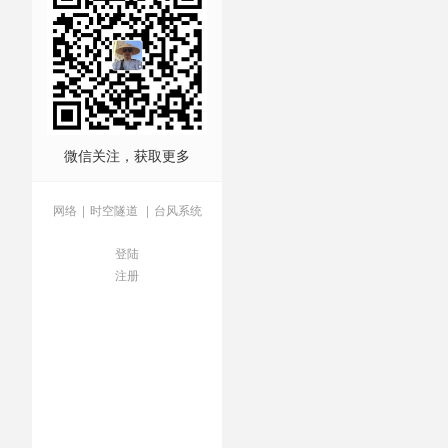
社经营
/
服刑人员
/
朝鲜
/
楼
虐待
/
飞镖名将去世
微信关注，获取更多
网络
|
时空隧道
|
台风系统
登陆
注册