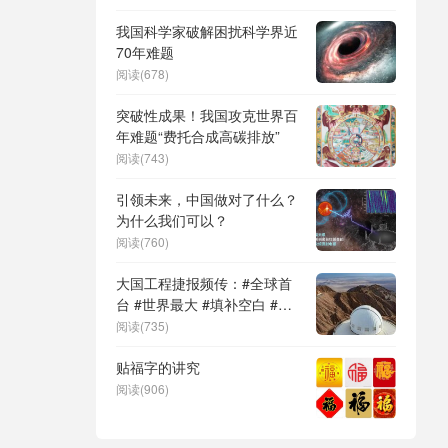
母
/
非人
DeepSeek（深度求索）、人
形机器人、苏超、票根经济、
我国科学家破解困扰科学界近
育儿补贴、科学素养、网络生
70年难题
态治理
阅读(678)
突破性成果！我国攻克世界百
年难题“费托合成高碳排放”
阅读(743)
引领未来，中国做对了什么？
为什么我们可以？
阅读(760)
大国工程捷报频传：#全球首
台 #世界最大 #填补空白 #突
破关键节点
阅读(735)
贴福字的讲究
阅读(906)