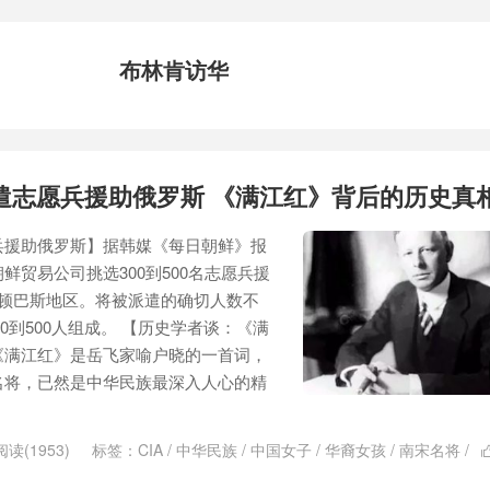
布林肯访华
遣志愿兵援助俄罗斯 《满江红》背后的历史真
兵援助俄罗斯】据韩媒《每日朝鲜》报
鲜贸易公司挑选300到500名志愿兵援
达顿巴斯地区。将被派遣的确切人数不
00到500人组成。 【历史学者谈：《满
《满江红》是岳飞家喻户晓的一首词，
名将，已然是中华民族最深入人心的精
阅读(1953)
标签：
CIA
/
中华民族
/
中国女子
/
华裔女孩
/
南宋名将
/
换和平
/
布林肯访华
/
强迫奴役
/
微信小号
/
志愿兵
/
抗癌新药
/
援助俄罗