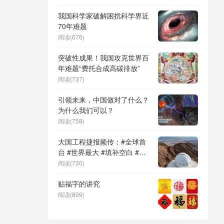
DeepSeek（深度求索）、人
形机器人、苏超、票根经济、
我国科学家破解困扰科学界近
育儿补贴、科学素养、网络生
70年难题
态治理
阅读(676)
突破性成果！我国攻克世界百
年难题“费托合成高碳排放”
阅读(737)
引领未来，中国做对了什么？
为什么我们可以？
阅读(758)
大国工程捷报频传：#全球首
台 #世界最大 #填补空白 #突
破关键节点
阅读(730)
贴福字的讲究
阅读(899)