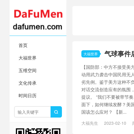
首页
气球事件
大福世界
大福世界
【国防部：中方不接受美
五维空间
动用武力袭击中国民用无
劣先例。鉴于美方这种不
文化传承
对话交流创造应有的氛围
时间日历
提议。 “我们不要被带节
面下，如何继续发酵？美
国该怎么应对？ 【新...

大福先生
2023-02-10
净利润
/
半岛局势
/
孩子和