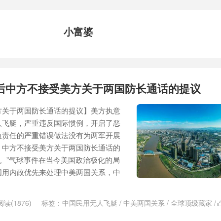
小富婆
后中方不接受美方关于两国防长通话的提议
方关于两国防长通话的提议】美方执意
人飞艇，严重违反国际惯例，开启了恶
负责任的严重错误做法没有为两军开展
，中方不接受美方关于两国防长通话的
奏。”气球事件在当今美国政治极化的局
国用内政优先来处理中美两国关系，中
阅读(1876)
标签：
中国民用无人飞艇
/
中美两国关系
/
全球顶级藏家
/
老人感染新冠
/
对话交流
/
小富婆
/
带节奏
/
战车
/
新冠病毒病死率
/
比尔