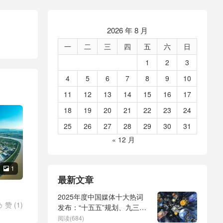
2026 年 8 月
一
二
三
四
五
六
日
1
2
3
4
5
6
7
8
9
10
11
12
13
14
15
16
17
18
19
20
21
22
23
24
25
26
27
28
29
30
31
« 12 月
1

最新文章
2025年度中国媒体十大热词
赞 (
1
)

发布：“十五五”规划、九三阅
盖茨恋爱
兵、全球治理倡议、
阅读(684)