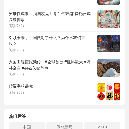
突破性成果！我国攻克世界百年难题“费托合成
高碳排放”
阅读(743)
引领未来，中国做对了什么？为什么我们可
以？
阅读(760)
大国工程捷报频传：#全球首台 #世界最大 #填
补空白 #突破关键节点
阅读(735)
贴福字的讲究
阅读(906)
热门标签
中国
俄乌新局
2019