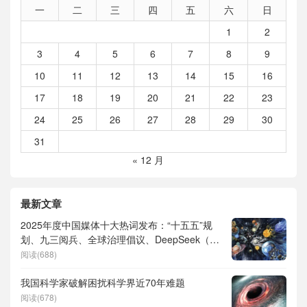
一
二
三
四
五
六
日
1
2
3
4
5
6
7
8
9
10
11
12
13
14
15
16
17
18
19
20
21
22
23
24
25
26
27
28
29
30
31
« 12 月
最新文章
2025年度中国媒体十大热词发布：“十五五”规
划、九三阅兵、全球治理倡议、DeepSeek（深
度求索）、人形机器人、苏超、票根经济、育
阅读(688)
儿补贴、科学素养、网络生态治理
我国科学家破解困扰科学界近70年难题
阅读(678)