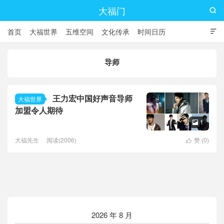
大福门

首页
大福世界
五维空间
文化传承
时间日历

导师
王力宏中国好声音导师
大福世界
加盟令人期待
1

大福先生
阅读(2006)
赞 (
0
)

2026 年 8 月