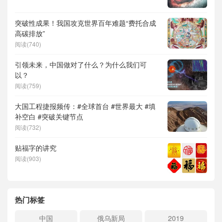
突破性成果！我国攻克世界百年难题“费托合成
高碳排放”
阅读(740)
引领未来，中国做对了什么？为什么我们可
以？
阅读(759)
大国工程捷报频传：#全球首台 #世界最大 #填
补空白 #突破关键节点
阅读(732)
贴福字的讲究
阅读(903)
热门标签
中国
俄乌新局
2019