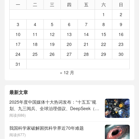
一
二
三
四
五
六
日
1
2
3
4
5
6
7
8
9
10
11
12
13
14
15
16
17
18
19
20
21
22
23
24
25
26
27
28
29
30
31
« 12 月
最新文章
2025年度中国媒体十大热词发布：“十五五”规
划、九三阅兵、全球治理倡议、DeepSeek（深
度求索）、人形机器人、苏超、票根经济、育
阅读(686)
儿补贴、科学素养、网络生态治理
我国科学家破解困扰科学界近70年难题
阅读(677)