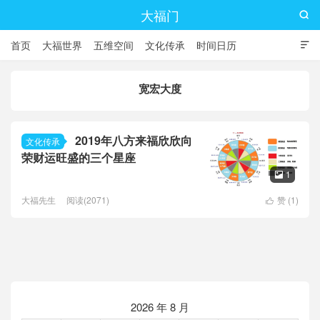
大福门

首页
大福世界
五维空间
文化传承
时间日历

宽宏大度
2019年八方来福欣欣向
文化传承
荣财运旺盛的三个星座
1

大福先生
阅读(2071)
赞 (
1
)

2026 年 8 月