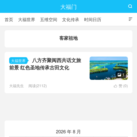
大福门

首页
大福世界
五维空间
文化传承
时间日历

客家祖地
八方齐聚闽西共话文旅
大福世界
前景 红色圣地传承古田文化
1

大福先生
阅读(2112)
赞 (
0
)

2026 年 8 月