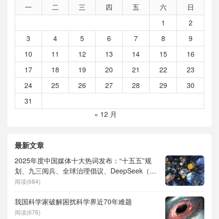
一
二
三
四
五
六
日
1
2
3
4
5
6
7
8
9
10
11
12
13
14
15
16
17
18
19
20
21
22
23
24
25
26
27
28
29
30
31
« 12 月
最新文章
2025年度中国媒体十大热词发布：“十五五”规
划、九三阅兵、全球治理倡议、DeepSeek（深
度求索）、人形机器人、苏超、票根经济、育
阅读(684)
儿补贴、科学素养、网络生态治理
我国科学家破解困扰科学界近70年难题
阅读(676)