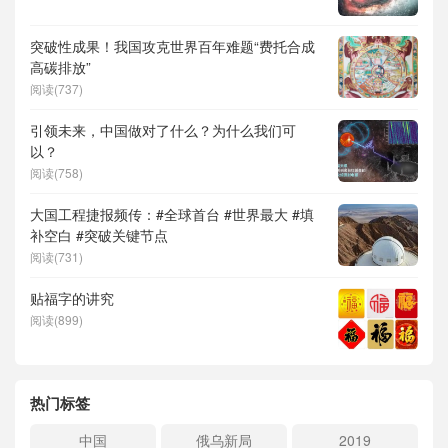
突破性成果！我国攻克世界百年难题“费托合成
高碳排放”
阅读(737)
引领未来，中国做对了什么？为什么我们可
以？
阅读(758)
大国工程捷报频传：#全球首台 #世界最大 #填
补空白 #突破关键节点
阅读(731)
贴福字的讲究
阅读(899)
热门标签
中国
俄乌新局
2019