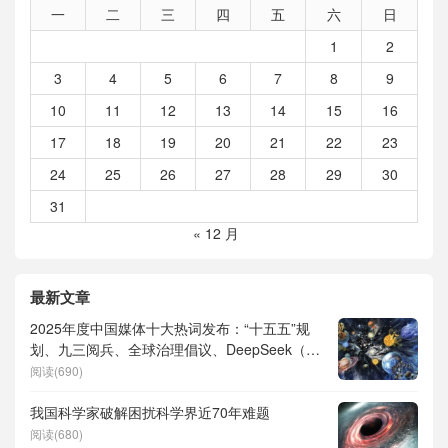
一
二
三
四
五
六
日
1
2
3
4
5
6
7
8
9
10
11
12
13
14
15
16
17
18
19
20
21
22
23
24
25
26
27
28
29
30
31
« 12 月
最新文章
2025年度中国媒体十大热词发布：“十五五”规
划、九三阅兵、全球治理倡议、DeepSeek（深
度求索）、人形机器人、苏超、票根经济、育
阅读(690)
儿补贴、科学素养、网络生态治理
我国科学家破解困扰科学界近70年难题
阅读(680)