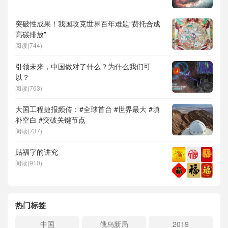
突破性成果！我国攻克世界百年难题“费托合成
高碳排放”
阅读(744)
引领未来，中国做对了什么？为什么我们可
以？
阅读(763)
大国工程捷报频传：#全球首台 #世界最大 #填
补空白 #突破关键节点
阅读(737)
贴福字的讲究
阅读(910)
热门标签
中国
俄乌新局
2019