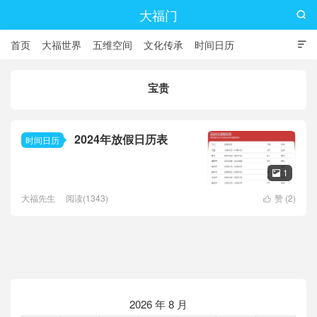
大福门

首页
大福世界
五维空间
文化传承
时间日历

宝贵
2024年放假日历表
时间日历
1

大福先生
阅读(1343)
赞 (
2
)

2026 年 8 月