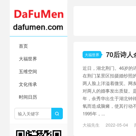
首页
70后诗人
大福世界
大福世界
近日，湖北荆门。46岁的
五维空间
在荆门某景区拍摄婚纱照
两人脸上洋溢着微笑。网
文化传承
对两人的婚事发出质疑。是“
时间日历
年，余秀华出生于湖北钟
氧而造成脑瘫，使其行动
1995年，...

大福先生
2022-05-04
事
/
婚纱
/
婚纱照
/
爱情
/
男