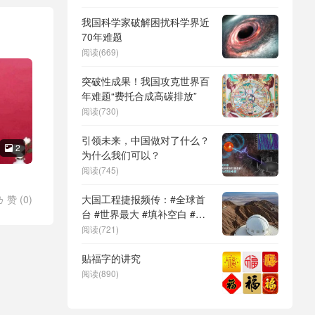
DeepSeek（深度求索）、人
形机器人、苏超、票根经济、
我国科学家破解困扰科学界近
育儿补贴、科学素养、网络生
70年难题
态治理
阅读(669)
突破性成果！我国攻克世界百
年难题“费托合成高碳排放”
阅读(730)
引领未来，中国做对了什么？
2

为什么我们可以？
阅读(745)
赞 (
0
)
大国工程捷报频传：#全球首

台 #世界最大 #填补空白 #突
破关键节点
阅读(721)
贴福字的讲究
阅读(890)