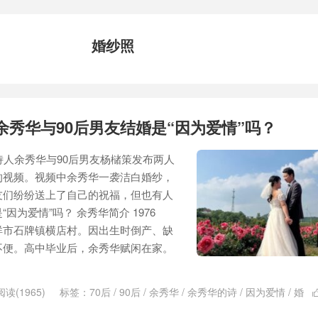
婚纱照
余秀华与90后男友结婚是“因为爱情”吗？
诗人余秀华与90后男友杨槠策发布两人
的视频。视频中余秀华一袭洁白婚纱，
友们纷纷送上了自己的祝福，但也有人
因为爱情”吗？ 余秀华简介 1976
祥市石牌镇横店村。因出生时倒产、缺
不便。高中毕业后，余秀华赋闲在家。
阅读(1965)
标签：
70后
/
90后
/
余秀华
/
余秀华的诗
/
因为爱情
/
婚
友
/
结婚
/
诗人
/
诗人余秀华