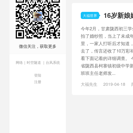
16岁新
大福世界
今年2月，甘肃陇西初三学
拍了婚纱照，当上了未成年
里，一家人打听后才知道，
微信关注，获取更多
去了，传言还收了10万彩
看下面记着的详细调查。 
网络
|
时空隧道
|
台风系统
省陇西县柯寨镇初级中学
班班主任老师发...
登陆
注册
大福先生
2019-04-18