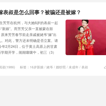
娘嫁表叔是怎么回事？被骗还是被嫁？
生芳芳在杭州，与大她8岁的表叔一起
“新娘”。而芳芳父亲一直被蒙在鼓
原来芳芳春节前走亲戚被姥爷“嫁”出
礼。对此，警方还未明确是否立案。请
今年2月24日，位于黄土高原上的甘肃
新学期开学，闹闹嚷嚷中，初三（3）
阅读(1986)
标签：
16岁新娘
/
姥爷
/
婚纱照
/
未成年
/
表叔