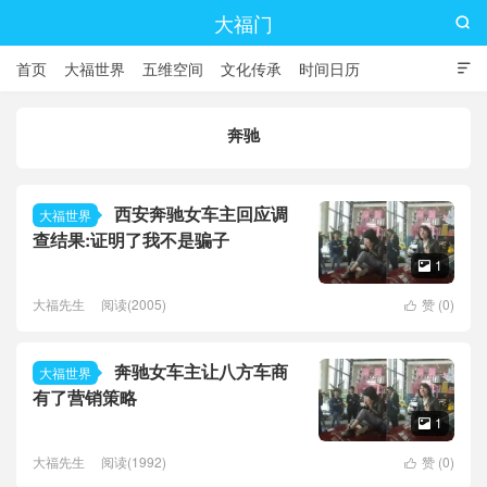
大福门

首页
大福世界
五维空间
文化传承
时间日历

奔驰
西安奔驰女车主回应调
大福世界
查结果:证明了我不是骗子
1

大福先生
阅读(2005)
赞 (
0
)

奔驰女车主让八方车商
大福世界
有了营销策略
1

大福先生
阅读(1992)
赞 (
0
)
