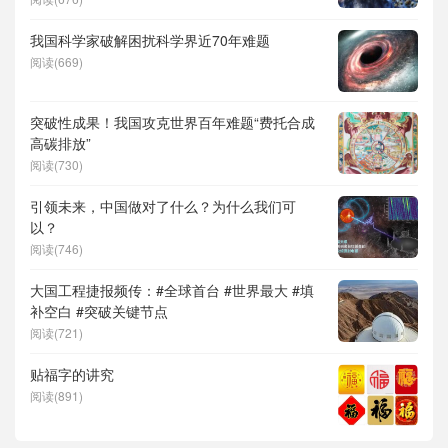
儿补贴、科学素养、网络生态治理
我国科学家破解困扰科学界近70年难题
阅读(669)
突破性成果！我国攻克世界百年难题“费托合成
高碳排放”
阅读(730)
引领未来，中国做对了什么？为什么我们可
以？
阅读(746)
大国工程捷报频传：#全球首台 #世界最大 #填
补空白 #突破关键节点
阅读(721)
贴福字的讲究
阅读(891)