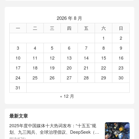
2026 年 8 月
一
二
三
四
五
六
日
1
2
3
4
5
6
7
8
9
10
11
12
13
14
15
16
17
18
19
20
21
22
23
24
25
26
27
28
29
30
31
« 12 月
最新文章
2025年度中国媒体十大热词发布：“十五五”规
划、九三阅兵、全球治理倡议、DeepSeek（深
度求索）、人形机器人、苏超、票根经济、育
阅读(676)