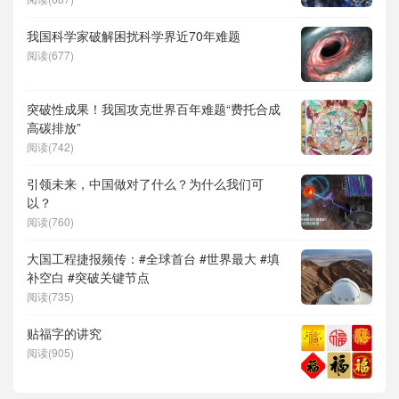
儿补贴、科学素养、网络生态治理
我国科学家破解困扰科学界近70年难题
阅读(677)
突破性成果！我国攻克世界百年难题“费托合成
高碳排放”
阅读(742)
引领未来，中国做对了什么？为什么我们可
以？
阅读(760)
大国工程捷报频传：#全球首台 #世界最大 #填
补空白 #突破关键节点
阅读(735)
贴福字的讲究
阅读(905)