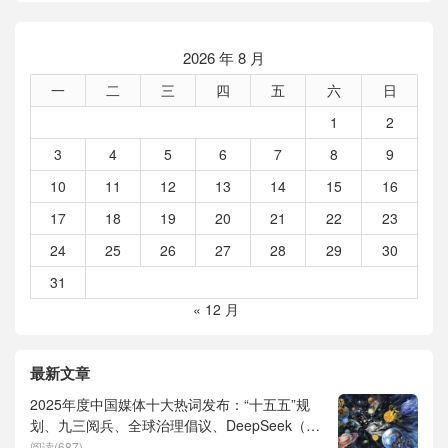
2026 年 8 月
一
二
三
四
五
六
日
1
2
3
4
5
6
7
8
9
10
11
12
13
14
15
16
17
18
19
20
21
22
23
24
25
26
27
28
29
30
31
« 12 月
最新文章
2025年度中国媒体十大热词发布：“十五五”规
划、九三阅兵、全球治理倡议、DeepSeek（深
度求索）、人形机器人、苏超、票根经济、育
阅读(687)