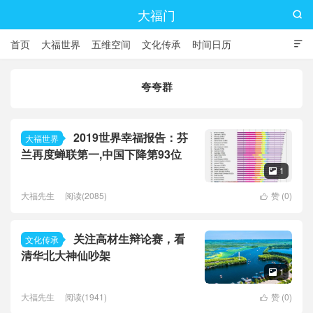
大福门

首页
大福世界
五维空间
文化传承
时间日历

夸夸群
2019世界幸福报告：芬
大福世界
兰再度蝉联第一,中国下降第93位
1

大福先生
阅读(2085)
赞 (
0
)

关注高材生辩论赛，看
文化传承
清华北大神仙吵架
1

大福先生
阅读(1941)
赞 (
0
)
