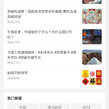
突破性成果！我国攻克世界百年难题“费托合成
高碳排放”
阅读(734)
引领未来，中国做对了什么？为什么我们可
以？
阅读(754)
大国工程捷报频传：#全球首台 #世界最大 #填
补空白 #突破关键节点
阅读(727)
贴福字的讲究
阅读(896)
热门标签
中国
俄乌新局
2019