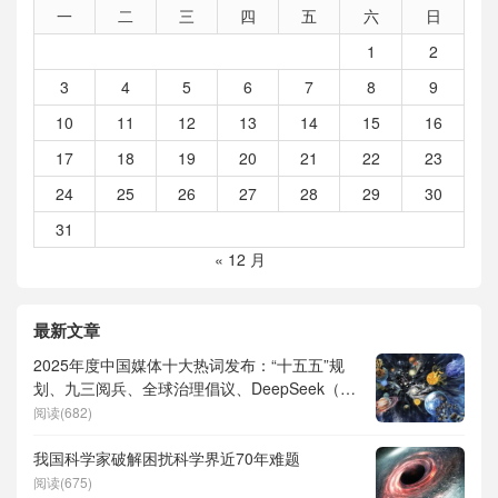
一
二
三
四
五
六
日
1
2
3
4
5
6
7
8
9
10
11
12
13
14
15
16
17
18
19
20
21
22
23
24
25
26
27
28
29
30
31
« 12 月
最新文章
2025年度中国媒体十大热词发布：“十五五”规
划、九三阅兵、全球治理倡议、DeepSeek（深
度求索）、人形机器人、苏超、票根经济、育
阅读(682)
儿补贴、科学素养、网络生态治理
我国科学家破解困扰科学界近70年难题
阅读(675)