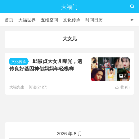
大福门

首页
大福世界
五维空间
文化传承
时间日历

大女儿
邱淑贞大女儿曝光，遗
文化传承
传良好基因神似妈妈年轻模样
2

大福先生
阅读(2127)
赞 (
0
)

2026 年 8 月