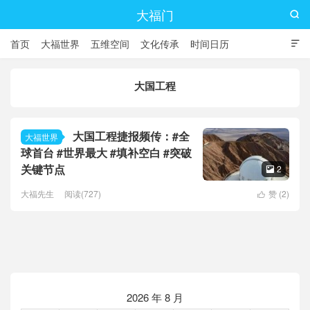
大福门

首页
大福世界
五维空间
文化传承
时间日历

大国工程
大国工程捷报频传：#全
大福世界
球首台 #世界最大 #填补空白 #突破
关键节点
2

大福先生
阅读(727)
赞 (
2
)

2026 年 8 月