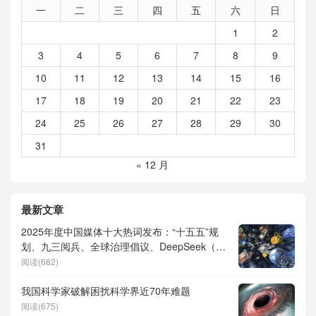
一
二
三
四
五
六
日
1
2
3
4
5
6
7
8
9
10
11
12
13
14
15
16
17
18
19
20
21
22
23
24
25
26
27
28
29
30
31
« 12 月
最新文章
2025年度中国媒体十大热词发布：“十五五”规
划、九三阅兵、全球治理倡议、DeepSeek（深
度求索）、人形机器人、苏超、票根经济、育
阅读(682)
儿补贴、科学素养、网络生态治理
我国科学家破解困扰科学界近70年难题
阅读(675)