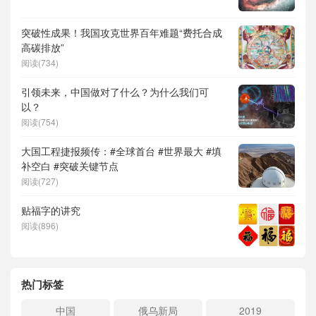
突破性成果！我国攻克世界百年难题“费托合成
高碳排放”
阅读(734)
引领未来，中国做对了什么？为什么我们可
以？
阅读(754)
大国工程捷报频传：#全球首台 #世界最大 #填
补空白 #突破关键节点
阅读(727)
贴福字的讲究
阅读(896)
热门标签
中国
俄乌新局
2019