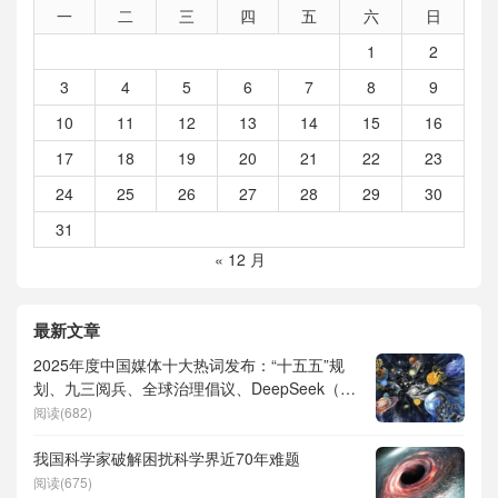
一
二
三
四
五
六
日
1
2
3
4
5
6
7
8
9
10
11
12
13
14
15
16
17
18
19
20
21
22
23
24
25
26
27
28
29
30
31
« 12 月
最新文章
2025年度中国媒体十大热词发布：“十五五”规
划、九三阅兵、全球治理倡议、DeepSeek（深
度求索）、人形机器人、苏超、票根经济、育
阅读(682)
儿补贴、科学素养、网络生态治理
我国科学家破解困扰科学界近70年难题
阅读(675)