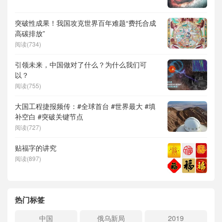
突破性成果！我国攻克世界百年难题“费托合成
高碳排放”
阅读(734)
引领未来，中国做对了什么？为什么我们可
以？
阅读(755)
大国工程捷报频传：#全球首台 #世界最大 #填
补空白 #突破关键节点
阅读(727)
贴福字的讲究
阅读(897)
热门标签
中国
俄乌新局
2019