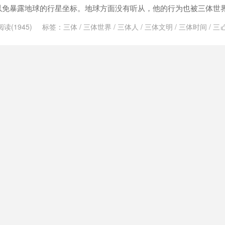
免暴露地球的行星坐标。地球方面没有听从，他的行为也被三体世界.
阅读(1945)
标签：
三体
/
三体世界
/
三体人
/
三体文明
/
三体时间
/
三
速飞船
/
公元时
/
公元时期
/
危机纪元
/
叶文洁
/
地球文明
/
外星人
/
威慑
元
/
时间线
/
智子
/
歌者文明
/
生态球
/
破壁人
/
红岸基地
/
青铜纪元号