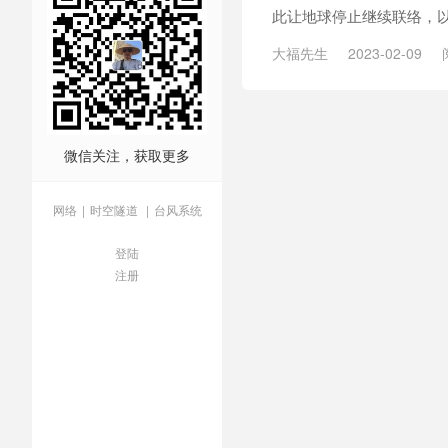
此让地球停止继续联络，以
大福先生
2023-02-09
体社会
/
三体网络游戏
/
光
宇宙
/
小宇宙纪元
/
广播纪
微信关注，获取更多
网络
|
时空隧道
|
台风系统
登陆
注册