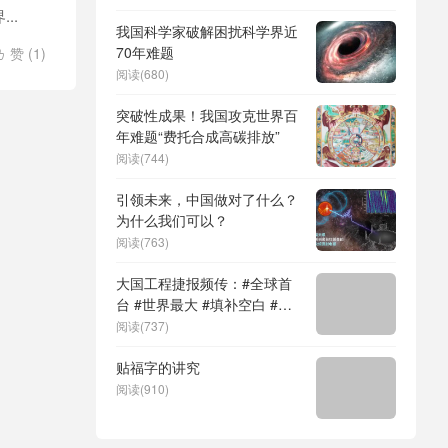
DeepSeek（深度求索）、人
..
形机器人、苏超、票根经济、
我国科学家破解困扰科学界近
育儿补贴、科学素养、网络生
70年难题
赞 (
1
)

态治理
纪元
/
小
阅读(680)
突破性成果！我国攻克世界百
年难题“费托合成高碳排放”
阅读(744)
引领未来，中国做对了什么？
为什么我们可以？
阅读(763)
大国工程捷报频传：#全球首
台 #世界最大 #填补空白 #突
破关键节点
阅读(737)
贴福字的讲究
阅读(910)