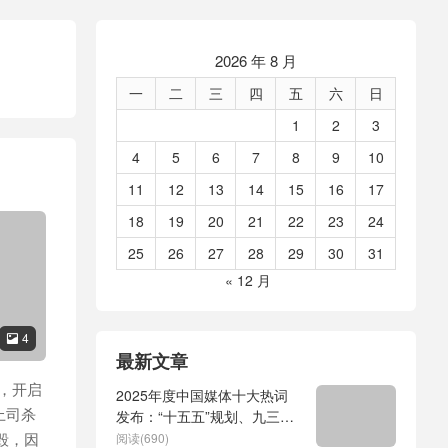
2026 年 8 月
一
二
三
四
五
六
日
1
2
3
4
5
6
7
8
9
10
11
12
13
14
15
16
17
18
19
20
21
22
23
24
25
26
27
28
29
30
31
« 12 月
4

最新文章
，开启
2025年度中国媒体十大热词
上司杀
发布：“十五五”规划、九三阅
兵、全球治理倡议、
毁，因
阅读(690)