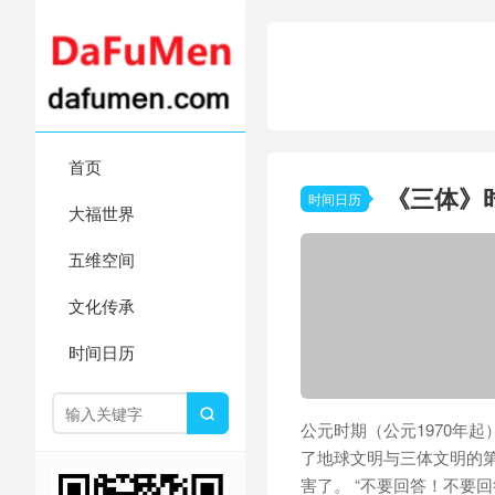
首页
《三体》
时间日历
大福世界
五维空间
文化传承
时间日历

公元时期（公元1970年
了地球文明与三体文明的
害了。 “不要回答！不要