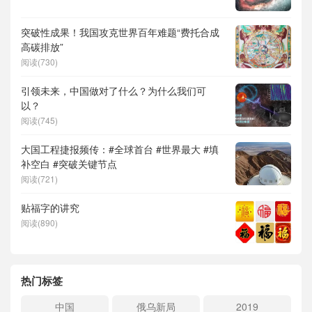
突破性成果！我国攻克世界百年难题“费托合成
高碳排放”
阅读(730)
引领未来，中国做对了什么？为什么我们可
以？
阅读(745)
大国工程捷报频传：#全球首台 #世界最大 #填
补空白 #突破关键节点
阅读(721)
贴福字的讲究
阅读(890)
热门标签
中国
俄乌新局
2019