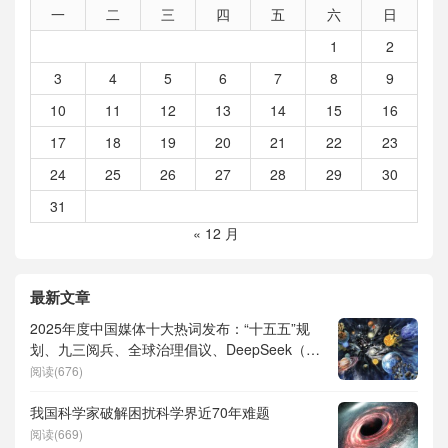
一
二
三
四
五
六
日
1
2
3
4
5
6
7
8
9
10
11
12
13
14
15
16
17
18
19
20
21
22
23
24
25
26
27
28
29
30
31
« 12 月
最新文章
2025年度中国媒体十大热词发布：“十五五”规
划、九三阅兵、全球治理倡议、DeepSeek（深
度求索）、人形机器人、苏超、票根经济、育
阅读(676)
儿补贴、科学素养、网络生态治理
我国科学家破解困扰科学界近70年难题
阅读(669)