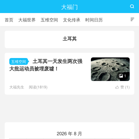
大福门

首页
大福世界
五维空间
文化传承
时间日历

土耳其
土耳其一天发生两次强
五维空间
大批运动员被埋废墟！
1

大福先生
阅读(1819)
赞 (
1
)

2026 年 8 月