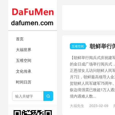
首页
朝鲜举行
五维空间
大福世界
【朝鲜举行阅兵式庆祝建军
五维空间
的金日成广场举行阅兵式，
正恩偕女儿访问朝鲜人民军
文化传承
月7日，朝鲜最高领导人
时间日历
贺朝鲜人民军建军75周年
叙边境强震已致超1万人遇
境内遇难人数...

大福先生
2023-02-09
毒致死
/
土叙边境强震
/
婚