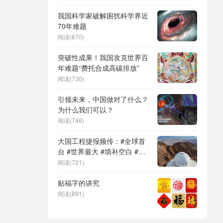
DeepSeek（深度求索）、人
形机器人、苏超、票根经济、
我国科学家破解困扰科学界近
育儿补贴、科学素养、网络生
70年难题
态治理
阅读(670)
突破性成果！我国攻克世界百
年难题“费托合成高碳排放”
阅读(730)
引领未来，中国做对了什么？
为什么我们可以？
阅读(746)
大国工程捷报频传：#全球首
台 #世界最大 #填补空白 #突
破关键节点
阅读(721)
贴福字的讲究
阅读(891)