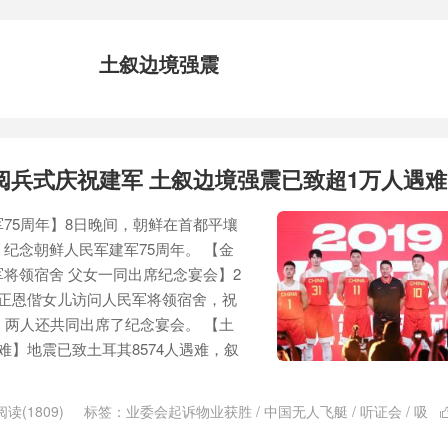
土叙边境强震
阅兵式庆祝建军 土叙边境强震已致超1万人遇难
75周年】8日晚间，朝鲜在首都平壤
纪念朝鲜人民军建军75周年。 【金
将领宿舍 父女一同出席纪念宴会】2
金正恩偕女儿访问人民军将领宿舍，祝
。两人还共同出席了纪念宴会。 【土
难】地震已致土耳其8574人遇难，叙
阅读(1809)
标签：
业委会起诉物业获胜
/
中国无人飞艇
/
听证会
/
吸
龄
/
官方往来
/
庆祝建军
/
招聘公示名单
/
无人飞艇调查
/
最牛业委会
/
朝