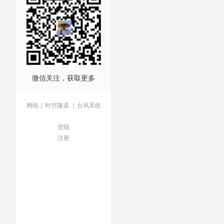
阅兵
/
直播吃菜
/
纪念宴会
/
微信关注，获取更多
网络
|
时空隧道
|
台风系统
登陆
注册