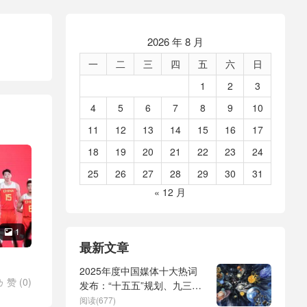
2026 年 8 月
一
二
三
四
五
六
日
1
2
3
4
5
6
7
8
9
10
11
12
13
14
15
16
17
18
19
20
21
22
23
24
25
26
27
28
29
30
31
« 12 月
1

最新文章
2025年度中国媒体十大热词
赞 (
0
)

发布：“十五五”规划、九三阅
鲜
/
朝鲜
兵、全球治理倡议、
阅读(677)