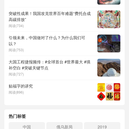
突破性成果！我国攻克世界百年难题“费托合成
高碳排放”
阅读(734)
引领未来，中国做对了什么？为什么我们可
以？
阅读(753)
大国工程捷报频传：#全球首台 #世界最大 #填
补空白 #突破关键节点
阅读(727)
贴福字的讲究
阅读(896)
热门标签
中国
俄乌新局
2019