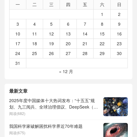
一
二
三
四
五
六
日
1
2
3
4
5
6
7
8
9
10
11
12
13
14
15
16
17
18
19
20
21
22
23
24
25
26
27
28
29
30
31
« 12 月
最新文章
2025年度中国媒体十大热词发布：“十五五”规
划、九三阅兵、全球治理倡议、DeepSeek（深
度求索）、人形机器人、苏超、票根经济、育
阅读(682)
儿补贴、科学素养、网络生态治理
我国科学家破解困扰科学界近70年难题
阅读(675)