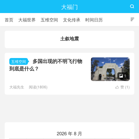
大福门

首页
大福世界
五维空间
文化传承
时间日历

土叙地震
多国出现的不明飞行物
五维空间
到底是什么？
1

大福先生
阅读(1806)
赞 (
1
)

2026 年 8 月