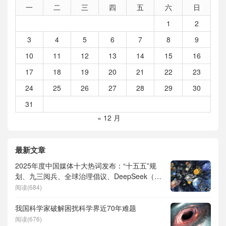
一
二
三
四
五
六
日
1
2
3
4
5
6
7
8
9
10
11
12
13
14
15
16
17
18
19
20
21
22
23
24
25
26
27
28
29
30
31
« 12 月
最新文章
2025年度中国媒体十大热词发布：“十五五”规
划、九三阅兵、全球治理倡议、DeepSeek（深
度求索）、人形机器人、苏超、票根经济、育
阅读(684)
儿补贴、科学素养、网络生态治理
我国科学家破解困扰科学界近70年难题
阅读(676)