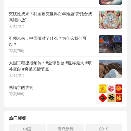
突破性成果！我国攻克世界百年难题“费托合成
高碳排放”
阅读(737)
引领未来，中国做对了什么？为什么我们可
以？
阅读(758)
大国工程捷报频传：#全球首台 #世界最大 #填
补空白 #突破关键节点
阅读(731)
贴福字的讲究
阅读(899)
热门标签
中国
俄乌新局
2019