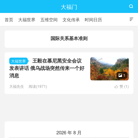
大福门

首页
大福世界
五维空间
文化传承
时间日历

国际关系基本准则
王毅在慕尼黑安全会议
大福世界
发表讲话 俄乌战场突然传来一个好
消息
1

大福先生
阅读(1971)
赞 (
1
)

2026 年 8 月