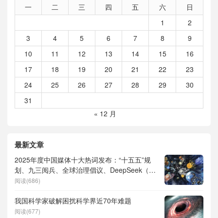
一
二
三
四
五
六
日
1
2
3
4
5
6
7
8
9
10
11
12
13
14
15
16
17
18
19
20
21
22
23
24
25
26
27
28
29
30
31
« 12 月
最新文章
2025年度中国媒体十大热词发布：“十五五”规
划、九三阅兵、全球治理倡议、DeepSeek（深
度求索）、人形机器人、苏超、票根经济、育
阅读(686)
儿补贴、科学素养、网络生态治理
我国科学家破解困扰科学界近70年难题
阅读(677)