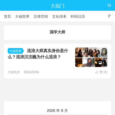
大福门

首页
大福世界
五维空间
文化传承
时间日历

国学大师
流浪大师真实身份是什
大福世界
么？流浪汉沈巍为什么流浪？
1

大福先生
阅读(2008)
赞 (
0
)

2026 年 8 月