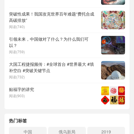
突破性成果！我国攻克世界百年难题“费托合成
高碳排放”
阅读(740)
引领未来，中国做对了什么？为什么我们可
以？
阅读(759)
大国工程捷报频传：#全球首台 #世界最大 #填
补空白 #突破关键节点
阅读(732)
贴福字的讲究
阅读(903)
热门标签
中国
俄乌新局
2019