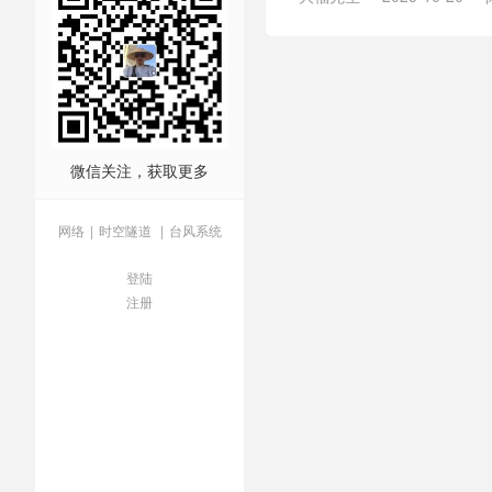
首台
/
国产化
/
填补空白
/
大
微信关注，获取更多
网络
|
时空隧道
|
台风系统
登陆
注册