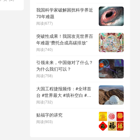
DeepSeek（深度求索）、人
形机器人、苏超、票根经济、
我国科学家破解困扰科学界近
育儿补贴、科学素养、网络生
70年难题
态治理
阅读(677)
突破性成果！我国攻克世界百
年难题“费托合成高碳排放”
阅读(740)
引领未来，中国做对了什么？
为什么我们可以？
阅读(758)
大国工程捷报频传：#全球首
台 #世界最大 #填补空白 #突
破关键节点
阅读(732)
贴福字的讲究
阅读(903)