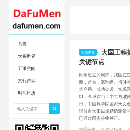
首页
大国工程捷
大福世界
大福世界
关键节点
五维空间
刚刚过去的周末，我国在
文化传承
断，首台、毫秒级、填补
式启用、成功架设、实现
时间日历
01：全球首台：中红外波
日，中国科学院国家天文

球首台太阳磁场精确测量中
已通过国家验收并正...
大福先生
2025-10-20