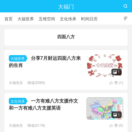
大福门

首页
大福世界
五维空间
文化传承
时间日历

四面八方
分享7月财运四面八方来
大福世界
的生肖
1

大福先生
阅读(2393)
赞 (
1
)

一方有难八方支援作文
文化传承
和一方有难八方支援英语
1

大福先生
阅读(2119)
赞 (
0
)
