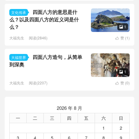
四面八方的意思是什
文化传承
么？以及四面八方的近义词是什
么？
1

大福先生
阅读(2846)
赞 (
1
)

四面八方造句，从简单
大福世界
到深奥
1

大福先生
阅读(2207)
赞 (
0
)

2026 年 8 月
一
二
三
四
五
六
日
1
2
3
4
5
6
7
8
9