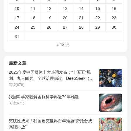
10
11
12
13
14
15
16
17
18
19
20
21
22
23
24
25
26
27
28
29
30
31
« 12 月
最新文章
2025年度中国媒体十大热词发布：“十五五”规
划、九三阅兵、全球治理倡议、DeepSeek（深
度求索）、人形机器人、苏超、票根经济、育
阅读(678)
儿补贴、科学素养、网络生态治理
我国科学家破解困扰科学界近70年难题
阅读(671)
突破性成果！我国攻克世界百年难题“费托合成
高碳排放”