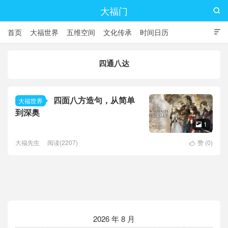
大福门

首页
大福世界
五维空间
文化传承
时间日历

四通八达
四面八方造句，从简单
大福世界
到深奥
1

大福先生
阅读(2207)
赞 (
0
)

2026 年 8 月