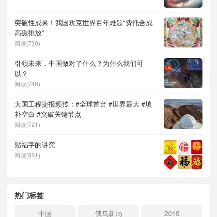
突破性成果！我国攻克世界百年难题“费托合成
高碳排放”
阅读(730)
引领未来，中国做对了什么？为什么我们可
以？
阅读(746)
大国工程捷报频传：#全球首台 #世界最大 #填
补空白 #突破关键节点
阅读(721)
贴福字的讲究
阅读(891)
热门标签
中国
俄乌新局
2019