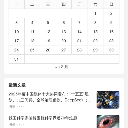
一
二
三
四
五
六
日
1
2
3
4
5
6
7
8
9
10
11
12
13
14
15
16
17
18
19
20
21
22
23
24
25
26
27
28
29
30
31
« 12 月
最新文章
2025年度中国媒体十大热词发布：“十五五”规
划、九三阅兵、全球治理倡议、DeepSeek（深
度求索）、人形机器人、苏超、票根经济、育
阅读(677)
儿补贴、科学素养、网络生态治理
我国科学家破解困扰科学界近70年难题
阅读(670)